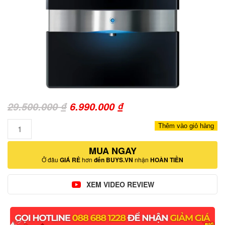
Giá
Giá
29.500.000
₫
6.990.000
₫
gốc
hiện
Số
Thêm vào giỏ hàng
là:
tại
lượng
29.500.000 ₫.
MUA NGAY
là:
Ở đâu
GIÁ RẺ
hơn
đến BUYS.VN
nhận
HOÀN TIỀN
6.990.000 ₫.
XEM VIDEO REVIEW