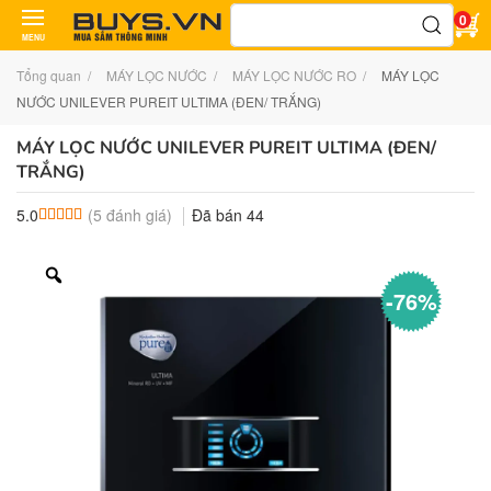
Tìm
0
kiếm:
MENU
Tổng quan
MÁY LỌC NƯỚC
MÁY LỌC NƯỚC RO
MÁY LỌC
NƯỚC UNILEVER PUREIT ULTIMA (ĐEN/ TRẮNG)
MÁY LỌC NƯỚC UNILEVER PUREIT ULTIMA (ĐEN/
TRẮNG)
(
5
đánh giá)
Đã bán
44
5.0
5.0
5
trên 5 dựa trên
đánh giá
-76%