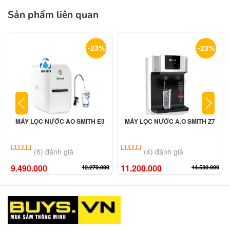
Sản phẩm liên quan
-23%
-23%
MÁY LỌC NƯỚC AO SMITH E3
MÁY LỌC NƯỚC A.O SMITH Z7
5.00
6
trên 5 dựa trên
đánh giá
5.00
4
trên 5 dựa trên
đánh giá
(6) đánh giá
(4) đánh giá
9.490.000
11.200.000
12.270.000
14.530.000