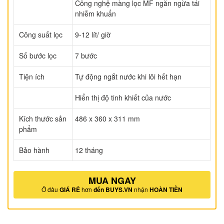
Công nghệ màng lọc MF ngăn ngừa tái
nhiễm khuẩn
Công suất lọc
9-12 lít/ giờ
Số bước lọc
7 bước
Tiện ích
Tự động ngắt nước khi lõi hết hạn
Hiển thị độ tinh khiết của nước
Kích thước sản
486 x 360 x 311 mm
phẩm
Bảo hành
12 tháng
MUA NGAY
Ở đâu
GIÁ RẺ
hơn
đến BUYS.VN
nhận
HOÀN TIỀN