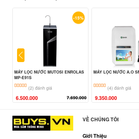
-15%
MÁY LỌC NƯỚC MUTOSI ENROLAS
MÁY LỌC NƯỚC A.O SM
MP-E91S
5.00
2
trên 5 dựa trên
đánh giá
5.00
4
trên 5 dựa tr
(2) đánh giá
(4) đánh giá
6.500.000
7.690.000
9.350.000
VỀ CHÚNG TÔI
Giới Thiệu