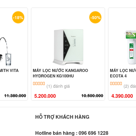
-18%
-50%
ITH VITA
MÁY LỌC NƯỚC KANGAROO
MÁY LỌC NƯ
HYDROGEN KG100HU
ECOTA 4
ên
đánh giá
5.00
1
trên 5 dựa trên
đánh giá
5.00
2
trê
(1) đánh giá
(2) đá
11.380.000
5.200.000
10.500.000
4.390.000
HỖ TRỢ KHÁCH HÀNG
Hotline bán hàng :
096 696 1228