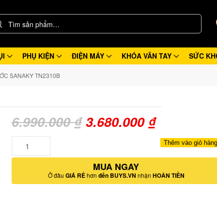
ỤI
PHỤ KIỆN
ĐIỆN MÁY
KHÓA VÂN TAY
SỨC KH
ỚC SANAKY TN2310B
Giá
Giá
6.990.000
₫
3.680.000
₫
gốc
hiện
Số
Thêm vào giỏ hàn
lượng
là:
tại
MUA NGAY
6.990.000 ₫.
là:
Ở đâu
GIÁ RẺ
hơn
đến BUYS.VN
nhận
HOÀN TIỀN
3.680.000