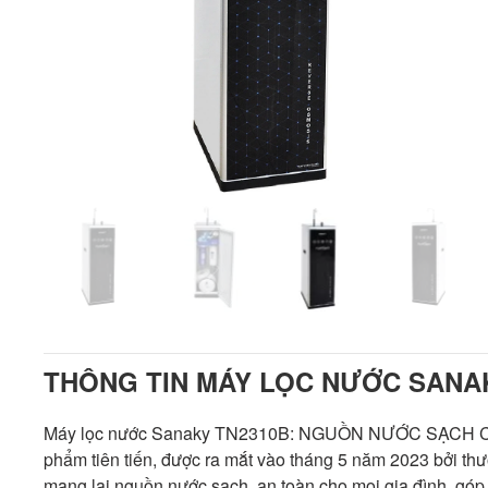
THÔNG TIN MÁY LỌC NƯỚC SANA
Máy lọc nước Sanaky TN2310B: NGUỒN NƯỚC SẠCH CH
phẩm tiên tiến, được ra mắt vào tháng 5 năm 2023 bởi th
mang lại nguồn nước sạch, an toàn cho mọi gia đình, góp