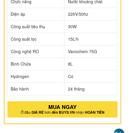
Chức năng
Nước khoáng chất
Điện áp
220V/50hz
Công suất tiêu thụ
30W
Công suất lọc
15L/h
Công nghệ RO
Vanochem 75G
Bình Chứa
8L
Hydrogen
Có
Bảo hành
24 tháng
MUA NGAY
Ở đâu
GIÁ RẺ
hơn
đến BUYS.VN
nhận
HOÀN TIỀN