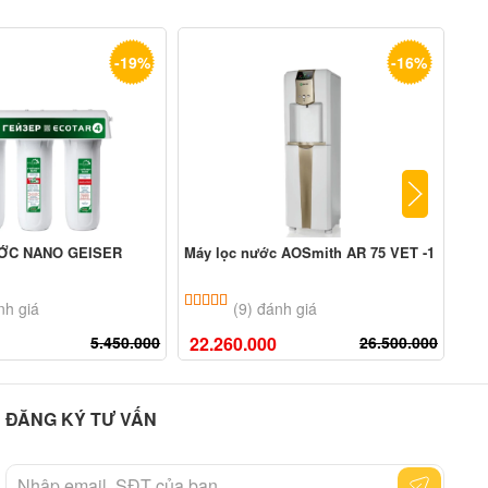
-19%
-16%
ỚC NANO GEISER
Máy lọc nước AOSmith AR 75 VET -1
MÁY
A-S
n 5 dựa trên
đánh giá
5.00
9
trên 5 dựa trên
đánh giá
nh giá
(9) đánh giá
5.450.000
22.260.000
26.500.000
8.
ĐĂNG KÝ TƯ VẤN