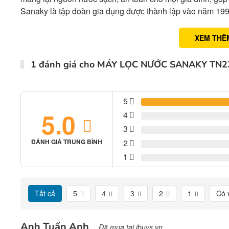
Sanaky là tập đoàn gia dụng được thành lập vào năm 1995
XEM THÊ
1 đánh giá cho
MÁY LỌC NƯỚC SANAKY TN2
5
5.0
4
3
2
ĐÁNH GIÁ TRUNG BÌNH
1
Tất cả
5
4
3
2
1
Có 
Anh Tuấn Anh
Đã mua tại ibuys.vn