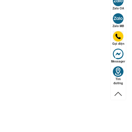
ếp hạng
5
5 sao
Zalo OA
Zalo MB
Gọi điện
Messager
Tìm
đường