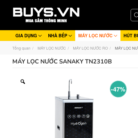
GIA DỤNG
NHÀ BẾP
MÁY LỌC NƯỚC
HÚT B
Tổng quan
MÁY LỌC NƯỚC
MÁY LỌC NƯỚC RO
MÁY LỌC NƯ
MÁY LỌC NƯỚC SANAKY TN2310B
-47%