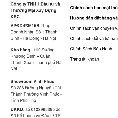
Công ty TNHH Đầu tư và
Chính sách bảo mật thô
Thương Mại Xây Dựng
KSC
Hướng dẫn đặt hàng và
VPĐD:P3615B
Tháp
Chính sách vận chuyển v
Doanh Nhân Sô 1 Thanh
Bình - Hà Đông - Hà Nội
Chính sách đổi và trả hà
Chính Sách Bảo Hành
Kho hàng
: 162 Đường
Khương Đình – Quận
Trang tài khoản
Thanh Xuân Thành phố Hà
Nội.
Showroom Vĩnh Phúc
:
Số 286 Đường Nguyễn Tất
Thành Phường Vĩnh Phúc -
Tỉnh Phú Thọ
ĐKKD:
số 0108965395 do
Sở Kế hoạch và Đầu tư TP