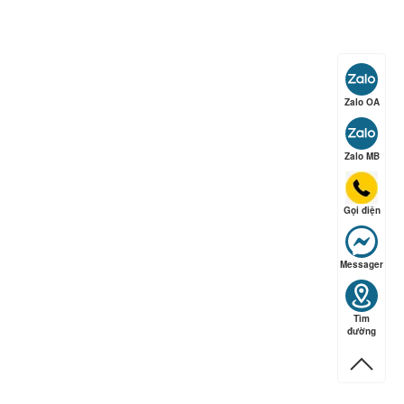
ếp hạng
5
5 sao
Zalo OA
Zalo MB
ếp hạng
5
5 sao
Gọi điện
Messager
Tìm
đường