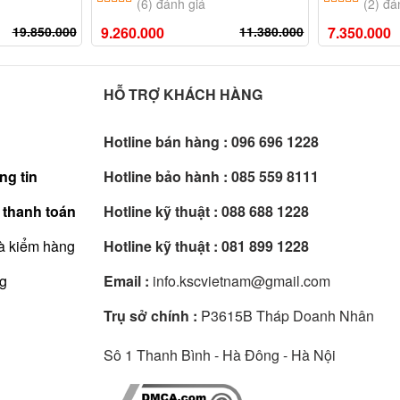
(6) đánh giá
(2) đá
19.850.000
9.260.000
11.380.000
7.350.000
HỖ TRỢ KHÁCH HÀNG
Hotline bán hàng :
096 696 1228
ng tin
Hotline bảo hành :
085 559 8111
 thanh toán
Hotline kỹ thuật :
088 688 1228
à kiểm hàng
Hotline kỹ thuật :
081 899 1228
ng
Email :
info.kscvietnam@gmail.com
Trụ sở chính :
P3615B Tháp Doanh Nhân
Sô 1 Thanh Bình - Hà Đông - Hà Nội