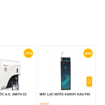
-17%
-43%
C A.O. SMITH C2
MÁY LỌC NƯỚC KAROFI KAQ P95
Máy
n 5 dựa trên
đánh giá
5.00
9
trên 5 dựa trên
đánh giá