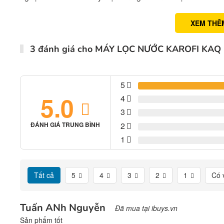
XEM THÊ
3 đánh giá cho
MÁY LỌC NƯỚC KAROFI KAQ
5
5.0
4
3
2
ĐÁNH GIÁ TRUNG BÌNH
1
Tất cả
5
4
3
2
1
Có 
Tuấn ANh Nguyễn
Đã mua tại ibuys.vn
Sản phẩm tốt