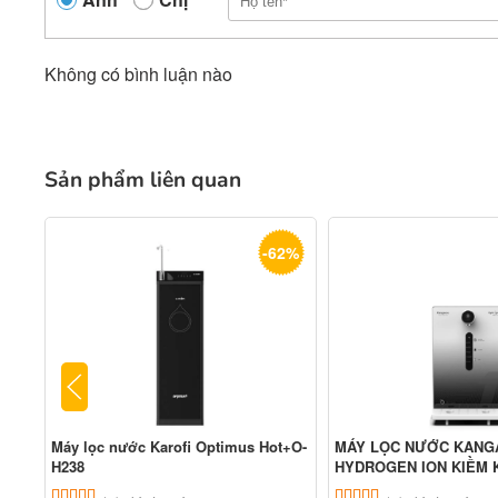
Không có bình luận nào
Sản phẩm liên quan
-62%
Máy lọc nước Karofi Optimus Hot+O-
MÁY LỌC NƯỚC KAN
H238
HYDROGEN ION KIỀM 
IOT
5.00
1
trên 5 dựa trên
đánh giá
5.00
6
trên 5 dựa tr