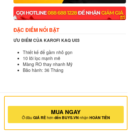
ĐẶC ĐIỂM NỔI BẬT
ƯU ĐIỂM CỦA KAROFI KAQ U03
Thiết kế để gầm nhỏ gọn
10 lõi lọc mạnh mẽ
Màng RO thay nhanh Mỹ
Bảo hành: 36 Tháng
MUA NGAY
Ở đâu
GIÁ RẺ
hơn
đến BUYS.VN
nhận
HOÀN TIỀN