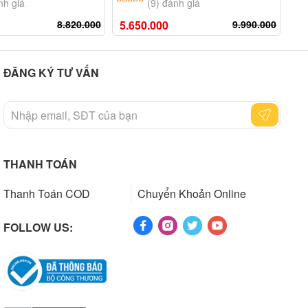
nh giá
(9) đánh giá
8.820.000
5.650.000
9.990.000
22
ĐĂNG KÝ TƯ VẤN
THANH TOÁN
Thanh Toán COD
Chuyển Khoản Online
FOLLOW US: