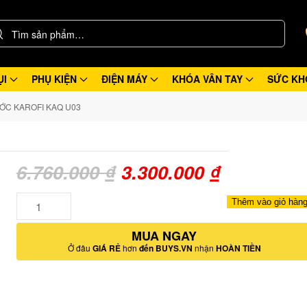
ỤI
PHỤ KIỆN
ĐIỆN MÁY
KHÓA VÂN TAY
SỨC KH
ỚC KAROFI KAQ U03
Giá
Giá
6.760.000
₫
3.300.000
₫
gốc
hiện
Số
Thêm vào giỏ hàn
lượng
là:
tại
MUA NGAY
6.760.000 ₫.
là:
Ở đâu
GIÁ RẺ
hơn
đến BUYS.VN
nhận
HOÀN TIỀN
3.300.000