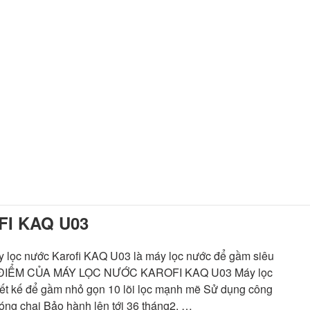
I KAQ U03
 nước Karofi KAQ U03 là máy lọc nước để gầm siêu
. ƯU ĐIỂM CỦA MÁY LỌC NƯỚC KAROFI KAQ U03 Máy lọc
iết kế để gầm nhỏ gọn 10 lõi lọc mạnh mẽ Sử dụng công
ng chai Bảo hành lên tới 36 tháng2. …