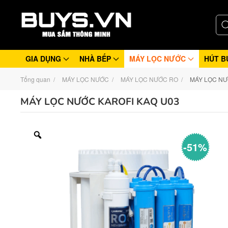
GIA DỤNG
NHÀ BẾP
MÁY LỌC NƯỚC
HÚT B
Tổng quan
MÁY LỌC NƯỚC
MÁY LỌC NƯỚC RO
MÁY LỌC NƯ
MÁY LỌC NƯỚC KAROFI KAQ U03
-51%