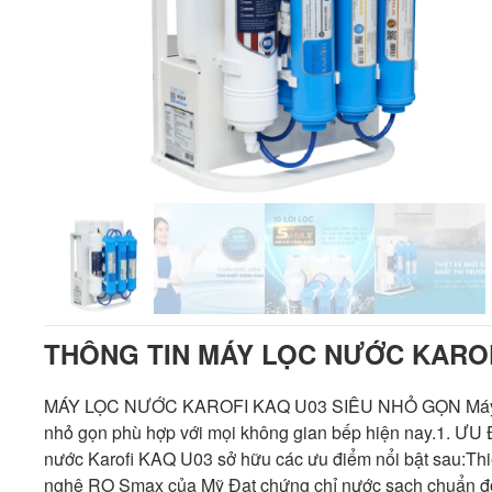
THÔNG TIN MÁY LỌC NƯỚC KAROF
MÁY LỌC NƯỚC KAROFI KAQ U03 SIÊU NHỎ GỌN Máy lọc
nhỏ gọn phù hợp với mọi không gian bếp hiện nay.1
nước Karofi KAQ U03 sở hữu các ưu điểm nổi bật sau:Th
nghệ RO Smax của Mỹ Đạt chứng chỉ nước sạch chuẩn đó