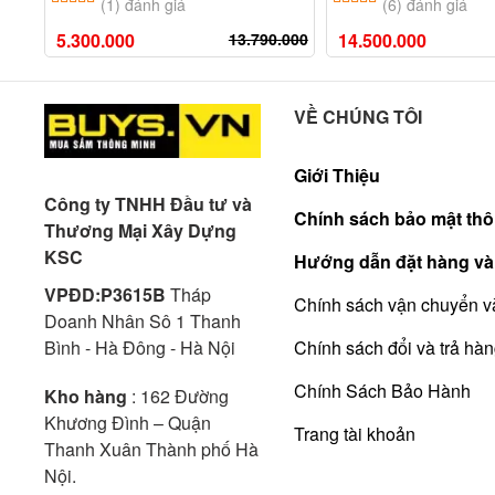
(1) đánh giá
(6) đánh giá
5.300.000
13.790.000
14.500.000
VỀ CHÚNG TÔI
Giới Thiệu
Công ty TNHH Đầu tư và
Chính sách bảo mật thô
Thương Mại Xây Dựng
KSC
Hướng dẫn đặt hàng và
VPĐD:P3615B
Tháp
Chính sách vận chuyển v
Doanh Nhân Sô 1 Thanh
Bình - Hà Đông - Hà Nội
Chính sách đổi và trả hà
Chính Sách Bảo Hành
Kho hàng
: 162 Đường
Khương Đình – Quận
Trang tài khoản
Thanh Xuân Thành phố Hà
Nội.