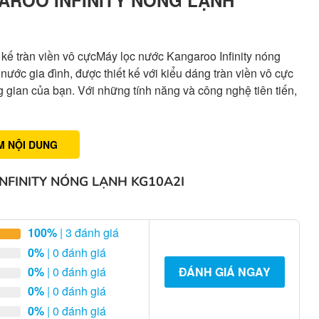
 kế tràn viền vô cựcMáy lọc nước Kangaroo Infinity nóng
nước gia đình, được thiết kế với kiểu dáng tràn viền vô cực
g gian của bạn. Với những tính năng và công nghệ tiên tiến,
M NỘI DUNG
NFINITY NÓNG LẠNH KG10A2I
100%
| 3 đánh giá
0%
| 0 đánh giá
0%
| 0 đánh giá
ĐÁNH GIÁ NGAY
0%
| 0 đánh giá
0%
| 0 đánh giá