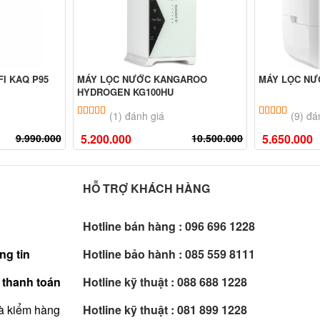
I KAQ P95
MÁY LỌC NƯỚC KANGAROO
MÁY LỌC NƯỚ
HYDROGEN KG100HU
ên
đánh giá
5.00
1
trên 5 dựa trên
đánh giá
5.00
9
trê
(1) đánh giá
(9) đá
9.990.000
5.200.000
10.500.000
5.650.000
HỖ TRỢ KHÁCH HÀNG
Hotline bán hàng :
096 696 1228
ng tin
Hotline bảo hành :
085 559 8111
 thanh toán
Hotline kỹ thuật :
088 688 1228
à kiểm hàng
Hotline kỹ thuật :
081 899 1228