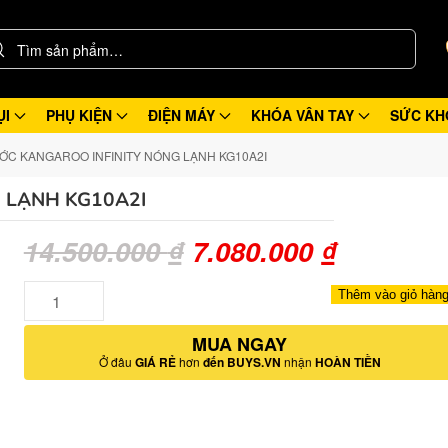
ỤI
PHỤ KIỆN
ĐIỆN MÁY
KHÓA VÂN TAY
SỨC KH
ỚC KANGAROO INFINITY NÓNG LẠNH KG10A2I
 LẠNH KG10A2I
Giá
Giá
14.500.000
₫
7.080.000
₫
gốc
hiện
Số
Thêm vào giỏ hàn
lượng
là:
tại
MUA NGAY
14.500.000 ₫.
là:
Ở đâu
GIÁ RẺ
hơn
đến BUYS.VN
nhận
HOÀN TIỀN
7.080.00