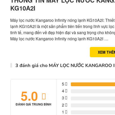
KG10A2I
Máy lọc nước Kangaroo Infinity nóng lạnh KG10A2I: Thiết
lạnh KG10A2I là một sản phẩm tiên tiến trong lĩnh vực lọc 
tinh tế, mang đến vẻ đẹp hiện đại và sang trọng cho khôn
Máy lọc nước Kangaroo Infinity nóng lạnh KG10A2I …
XEM THÊ
3 đánh giá cho
MÁY LỌC NƯỚC KANGAROO I
5
5.0
4
3
2
ĐÁNH GIÁ TRUNG BÌNH
1