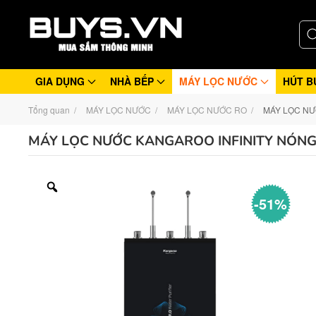
GIA DỤNG
NHÀ BẾP
MÁY LỌC NƯỚC
HÚT B
Tổng quan
MÁY LỌC NƯỚC
MÁY LỌC NƯỚC RO
MÁY LỌC NƯ
MÁY LỌC NƯỚC KANGAROO INFINITY NÓNG
-51%