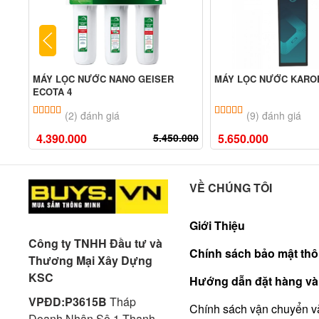
MÁY LỌC NƯỚC NANO GEISER
MÁY LỌC NƯỚC KAROF
ECOTA 4
5.00
2
trên 5 dựa trên
đánh giá
5.00
9
trên 5 dựa tr
(2) đánh giá
(9) đánh giá
4.390.000
5.450.000
5.650.000
VỀ CHÚNG TÔI
Giới Thiệu
Công ty TNHH Đầu tư và
Chính sách bảo mật thô
Thương Mại Xây Dựng
KSC
Hướng dẫn đặt hàng và
VPĐD:P3615B
Tháp
Chính sách vận chuyển v
Doanh Nhân Sô 1 Thanh