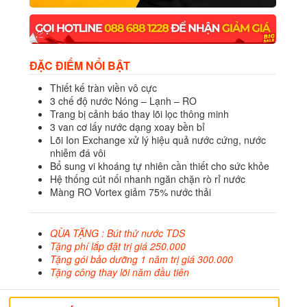
ĐẶC ĐIỂM NỔI BẬT
Thiết kế tràn viền vô cực
3 chế độ nước Nóng – Lạnh – RO
Trang bị cảnh báo thay lõi lọc thông minh
3 van cơ lấy nước dạng xoay bền bỉ
Lõi Ion Exchange xử lý hiệu quả nước cứng, nước
nhiễm đá vôi
Bổ sung vi khoáng tự nhiên cần thiết cho sức khỏe
Hệ thống cút nối nhanh ngăn chặn rò rỉ nước
Màng RO Vortex giảm 75% nước thải
QÙA TẶNG : Bút thử nước TDS
Tặng phí lắp đặt trị giá 250.000
Tặng gói bảo dưỡng 1 năm trị giá 300.000
Tặng công thay lõi năm đầu tiên