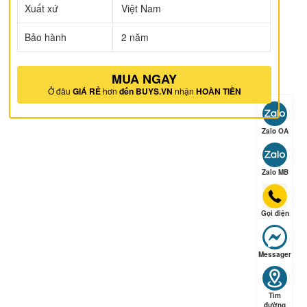
Xuất xứ
Việt Nam
Bảo hành
2 năm
MUA NGAY
Ở đâu
GIÁ RẺ
hơn
đến BUYS.VN
nhận
HOÀN TIỀN
ếp hạng
5
5 sao
Zalo OA
ếp hạng
5
5 sao
Zalo MB
Gọi điện
ếp hạng
5
5 sao
Messager
Tìm
đường