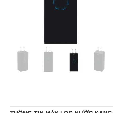
THÔNG TIN MÁY LỌC NƯỚC KANG