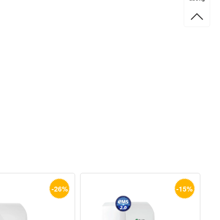
-26%
-15%