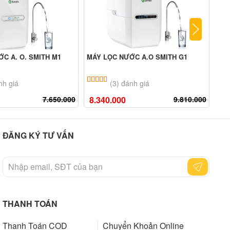
C A. O. SMITH M1
MÁY LỌC NƯỚC A.O SMITH G1
MÁY
A-S
n 5 dựa trên
đánh giá
5.00
3
trên 5 dựa trên
đánh giá
nh giá
(3) đánh giá
7.650.000
8.340.000
9.810.000
8.
ĐĂNG KÝ TƯ VẤN
THANH TOÁN
Thanh Toán COD
Chuyển Khoản Online