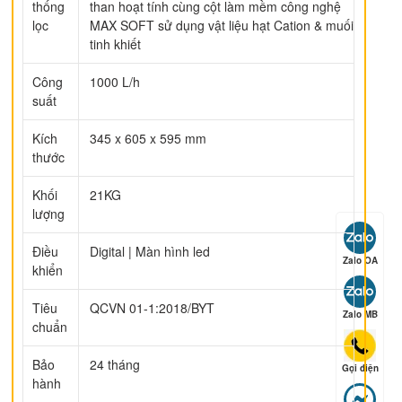
thống
than hoạt tính cùng cột làm mềm công nghệ
lọc
MAX SOFT sử dụng vật liệu hạt Cation & muối
tinh khiết
ếp hạng
5
5 sao
Công
1000 L/h
suất
ếp hạng
5
5 sao
Kích
345 x 605 x 595 mm
thước
Khối
21KG
lượng
ếp hạng
5
5 sao
Điều
Digital | Màn hình led
Zalo OA
khiển
Tiêu
QCVN 01-1:2018/BYT
ếp hạng
5
5 sao
Zalo MB
chuẩn
Bảo
24 tháng
Gọi điện
hành
ếp hạng
5
5 sao