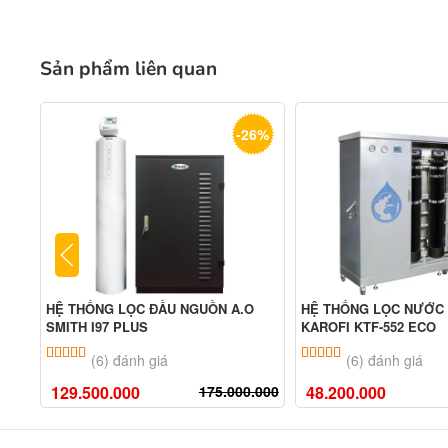
Sản phẩm liên quan
-26%
HỆ THỐNG LỌC ĐẦU NGUỒN A.O
HỆ THỐNG LỌC NƯỚC
SMITH I97 PLUS
KAROFI KTF-552 ECO
5.00
6
trên 5 dựa trên
đánh giá
5.00
6
trên 5 dựa tr
(6) đánh giá
(6) đánh giá
129.500.000
175.000.000
48.200.000