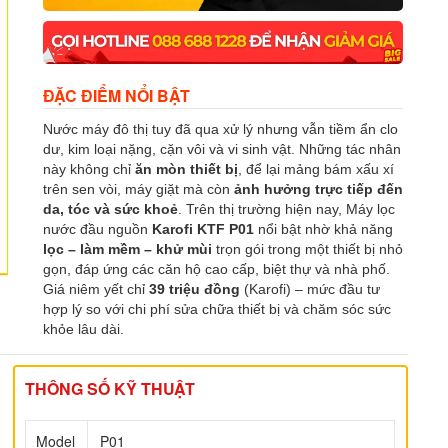
ĐẶC ĐIỂM NỔI BẬT
Nước máy đô thị tuy đã qua xử lý nhưng vẫn tiềm ẩn clo
dư, kim loại nặng, cặn vôi và vi sinh vật. Những tác nhân
này không chỉ
ăn mòn thiết bị
, để lại mảng bám xấu xí
trên sen vòi, máy giặt mà còn
ảnh hưởng trực tiếp đến
da, tóc và sức khoẻ
. Trên thị trường hiện nay, Máy lọc
nước đầu nguồn
Karofi KTF P01
nổi bật nhờ khả năng
lọc – làm mềm – khử mùi
trọn gói trong một thiết bị nhỏ
gọn, đáp ứng các căn hộ cao cấp, biệt thự và nhà phố.
Giá niêm yết chỉ
39 triệu đồng
(Karofi) – mức đầu tư
hợp lý so với chi phí sửa chữa thiết bị và chăm sóc sức
khỏe lâu dài.
THÔNG SỐ KỸ THUẬT
Model
P01