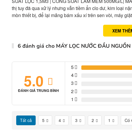
SUẤT LỌC 1,5M3 | CÔNG SUẤT LÀM MỀM 500MG/L| M
thị tuy đã qua xử lý nhưng vẫn tiềm ẩn clo dư, kim loại nặ
mòn thiết bị, để lại mảng bám xấu xí trên sen vòi, máy gi
XEM THÊ
6 đánh giá cho
MÁY LỌC NƯỚC ĐẦU NGUỒN 
5
5.0
4
3
2
ĐÁNH GIÁ TRUNG BÌNH
1
Tất cả
5
4
3
2
1
Có 