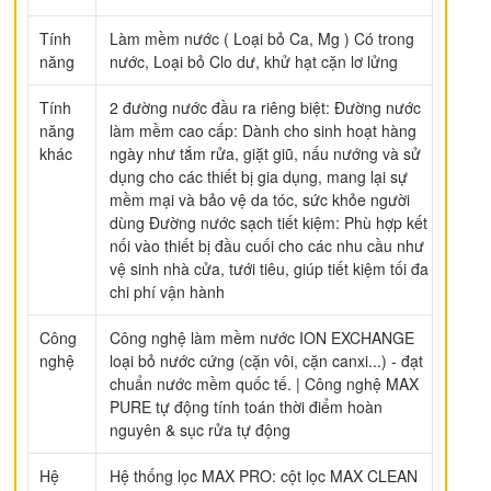
Tính
Làm mềm nước ( Loại bỏ Ca, Mg ) Có trong
năng
nước, Loại bỏ Clo dư, khử hạt cặn lơ lửng
Tính
2 đường nước đầu ra riêng biệt: Đường nước
năng
làm mềm cao cấp: Dành cho sinh hoạt hàng
khác
ngày như tắm rửa, giặt giũ, nấu nướng và sử
dụng cho các thiết bị gia dụng, mang lại sự
mềm mại và bảo vệ da tóc, sức khỏe người
dùng Đường nước sạch tiết kiệm: Phù hợp kết
nối vào thiết bị đầu cuối cho các nhu cầu như
vệ sinh nhà cửa, tưới tiêu, giúp tiết kiệm tối đa
chi phí vận hành
Công
Công nghệ làm mềm nước ION EXCHANGE
nghệ
loại bỏ nước cứng (cặn vôi, cặn canxi...) - đạt
chuẩn nước mềm quốc tế. | Công nghệ MAX
PURE tự động tính toán thời điểm hoàn
nguyên & sục rửa tự động
Hệ
Hệ thống lọc MAX PRO: cột lọc MAX CLEAN