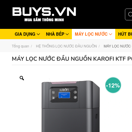
GIA DỤNG
NHÀ BẾP
MÁY LỌC NƯỚC
HÚT B
Tổng quan
HỆ THỐNG LỌC NƯỚC ĐẦU NGUỒN
MÁY LỌC NƯỚC 
MÁY LỌC NƯỚC ĐẦU NGUỒN KAROFI KTF P
-12%