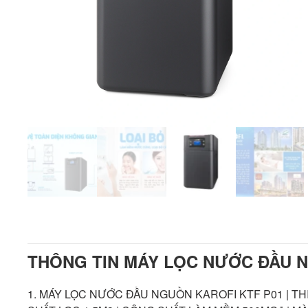
THÔNG TIN MÁY LỌC NƯỚC ĐẦU N
1. MÁY LỌC NƯỚC ĐẦU NGUỒN KAROFI KTF P01 | 