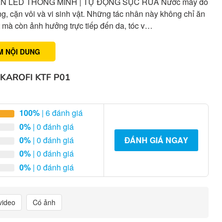
ÀN LED THÔNG MINH | TỰ ĐỘNG SỤC RỬA Nước máy đô
ng, cặn vôi và vi sinh vật. Những tác nhân này không chỉ ăn
ặt mà còn ảnh hưởng trực tiếp đến da, tóc v…
M NỘI DUNG
KAROFI KTF P01
100%
| 6 đánh giá
0%
| 0 đánh giá
0%
| 0 đánh giá
ĐÁNH GIÁ NGAY
0%
| 0 đánh giá
0%
| 0 đánh giá
video
Có ảnh