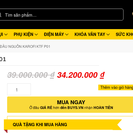
ỤI
PHỤ KIỆN
ĐIỆN MÁY
KHÓA VÂN TAY
SỨC KH
ĐẦU NGUỒN KAROFI KTF P01
01
Giá
Giá
39.000.000
₫
34.200.000
₫
gốc
hiện
Số
Thêm vào giỏ hàn
lượng
là:
tại
MUA NGAY
39.000.000 ₫.
là:
Ở đâu
GIÁ RẺ
hơn
đến BUYS.VN
nhận
HOÀN TIỀN
34.200.
QUÀ TẶNG KHI MUA HÀNG