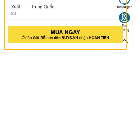
Xuất
Trung Quốc
Messager
xứ
Tìm
ếp hạng
5
5 sao
đường
MUA NGAY
Ở đâu
GIÁ RẺ
hơn
đến BUYS.VN
nhận
HOÀN TIỀN