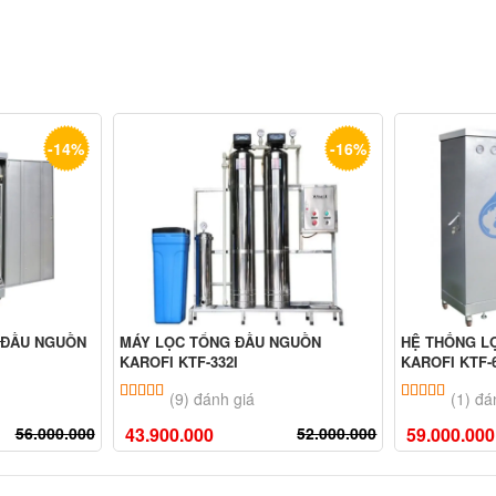
-14%
-16%
 ĐẦU NGUỒN
MÁY LỌC TỔNG ĐẦU NGUỒN
HỆ THỐNG L
KAROFI KTF-332I
KAROFI KTF-
ên
đánh giá
5.00
9
trên 5 dựa trên
đánh giá
5.00
1
trê
(9) đánh giá
(1) đá
56.000.000
43.900.000
52.000.000
59.000.000