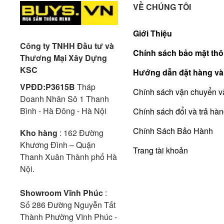
VỀ CHÚNG TÔI
Giới Thiệu
Công ty TNHH Đầu tư và
Chính sách bảo mật thô
Thương Mại Xây Dựng
KSC
Hướng dẫn đặt hàng và
VPĐD:P3615B
Tháp
Chính sách vận chuyển v
Doanh Nhân Sô 1 Thanh
Bình - Hà Đông - Hà Nội
Chính sách đổi và trả hà
Chính Sách Bảo Hành
Kho hàng
: 162 Đường
Khương Đình – Quận
Trang tài khoản
Thanh Xuân Thành phố Hà
Nội.
Showroom Vĩnh Phúc
:
Số 286 Đường Nguyễn Tất
Thành Phường Vĩnh Phúc -