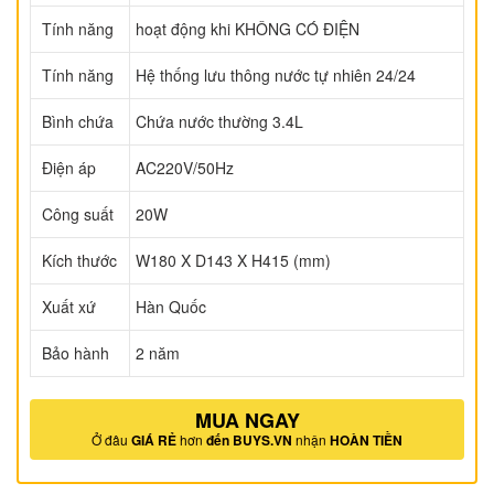
Tính năng
hoạt động khi KHÔNG CÓ ĐIỆN
Tính năng
Hệ thống lưu thông nước tự nhiên 24/24
Bình chứa
Chứa nước thường 3.4L
Điện áp
AC220V/50Hz
Công suất
20W
Kích thước
W180 X D143 X H415 (mm)
Xuất xứ
Hàn Quốc
Bảo hành
2 năm
MUA NGAY
Ở đâu
GIÁ RẺ
hơn
đến BUYS.VN
nhận
HOÀN TIỀN