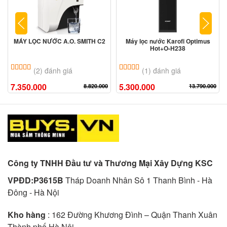
MÁY LỌC NƯỚC A.O. SMITH C2
Máy lọc nước Karofi Optimus
Hot+O-H238
5.00
2
trên 5 dựa trên
đánh giá
5.00
1
trên 5 dựa trên
đánh giá
(2) đánh giá
(1) đánh giá
7.350.000
5.300.000
8.820.000
13.790.000
Công ty TNHH Đầu tư và Thương Mại Xây Dựng KSC
VPĐD:P3615B
Tháp Doanh Nhân Sô 1 Thanh Bình - Hà
Đông - Hà Nội
Kho hàng
: 162 Đường Khương Đình – Quận Thanh Xuân
Thành phố Hà Nội.