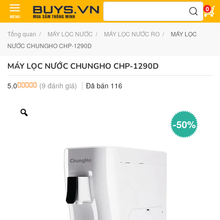
Tìm
0
kiếm:
MENU
Tổng quan
MÁY LỌC NƯỚC
MÁY LỌC NƯỚC RO
MÁY LỌC
NƯỚC CHUNGHO CHP-1290D
MÁY LỌC NƯỚC CHUNGHO CHP-1290D
(
9
đánh giá)
Đã bán
116
5.0
5.0
9
trên 5 dựa trên
đánh giá
-50%