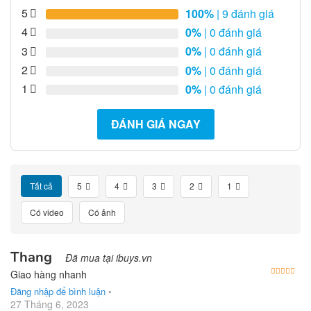
5
100%
| 9 đánh giá
4
0%
| 0 đánh giá
3
0%
| 0 đánh giá
2
0%
| 0 đánh giá
1
0%
| 0 đánh giá
ĐÁNH GIÁ NGAY
Tất cả
5
4
3
2
1
Có video
Có ảnh
Thang
Đã mua tại ibuys.vn
Được
Giao hàng nhanh
Đăng nhập để bình luận
•
27 Tháng 6, 2023