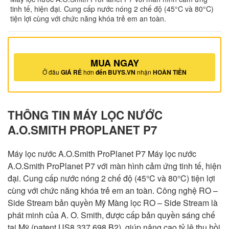
tinh tế, hiện đại. Cung cấp nước nóng 2 chế độ (45°C và 80°C)
tiện lợi cùng với chức năng khóa trẻ em an toàn.
MUA NGAY
Ở đâu
GIÁ RẺ
hơn
đến BUYS.VN
nhận
HOÀN TIỀN
THÔNG TIN MÁY LỌC NƯỚC
A.O.SMITH PROPLANET P7
Máy lọc nước A.O.Smith ProPlanet P7 Máy lọc nước
A.O.Smith ProPlanet P7 với màn hình cảm ứng tinh tế, hiện
đại. Cung cấp nước nóng 2 chế độ (45°C và 80°C) tiện lợi
cùng với chức năng khóa trẻ em an toàn. Công nghệ RO –
Side Stream bản quyền Mỹ Màng lọc RO – Side Stream là
phát minh của A. O. Smith, được cấp bản quyền sáng chế
tại Mỹ (patent US8,337,698 B2), giúp nâng cao tỷ lệ thu hồi