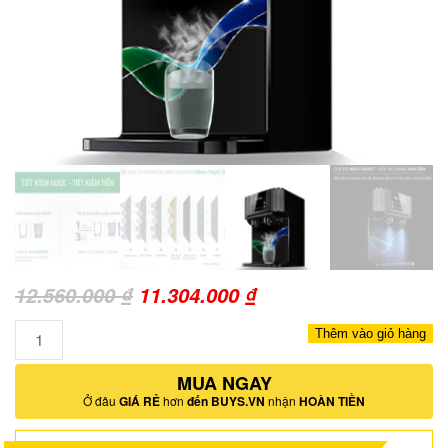
Giá
Giá
12.560.000
₫
11.304.000
₫
gốc
hiện
Số
Thêm vào giỏ hàng
là:
tại
lượng
12.560.000 ₫.
MUA NGAY
là:
Ở đâu
GIÁ RẺ
hơn
đến BUYS.VN
nhận
HOÀN TIỀN
11.304.000 ₫.