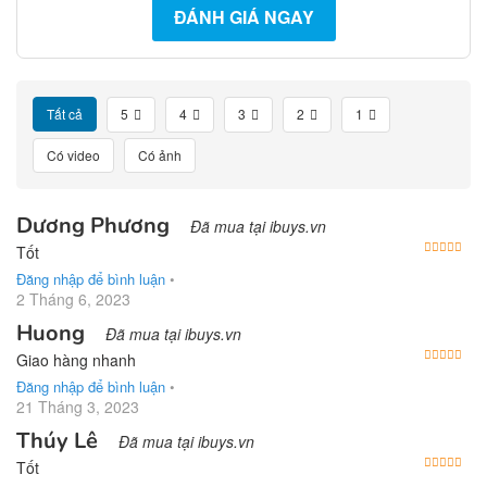
ĐÁNH GIÁ NGAY
Tất cả
5
4
3
2
1
Có video
Có ảnh
Dương Phương
Đã mua tại ibuys.vn
Được
Tốt
Đăng nhập để bình luận
•
2 Tháng 6, 2023
Huong
Đã mua tại ibuys.vn
Được
Giao hàng nhanh
Đăng nhập để bình luận
•
21 Tháng 3, 2023
Thúy Lê
Đã mua tại ibuys.vn
Được
Tốt