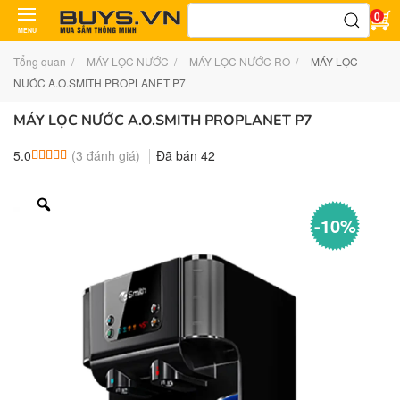
Tìm
0
kiếm:
MENU
Tổng quan
MÁY LỌC NƯỚC
MÁY LỌC NƯỚC RO
MÁY LỌC
NƯỚC A.O.SMITH PROPLANET P7
MÁY LỌC NƯỚC A.O.SMITH PROPLANET P7
(
3
đánh giá)
Đã bán
42
5.0
5.0
3
trên 5 dựa trên
đánh giá
-10%