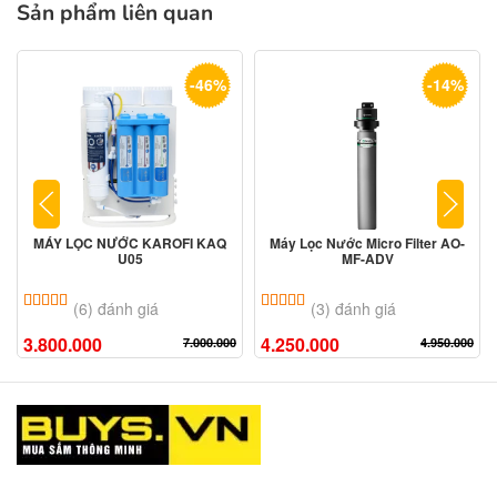
Sản phẩm liên quan
-46%
-14%
MÁY LỌC NƯỚC KAROFI KAQ
Máy Lọc Nước Micro Filter AO-
U05
MF-ADV
5.00
6
trên 5 dựa trên
đánh giá
5.00
3
trên 5 dựa trên
đánh giá
(6) đánh giá
(3) đánh giá
3.800.000
4.250.000
7.000.000
4.950.000