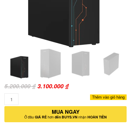
Giá
Giá
5.200.000
₫
3.100.000
₫
gốc
hiện
Số
Thêm vào giỏ hàng
là:
tại
lượng
5.200.000 ₫.
MUA NGAY
là:
Ở đâu
GIÁ RẺ
hơn
đến BUYS.VN
nhận
HOÀN TIỀN
3.100.000 ₫.