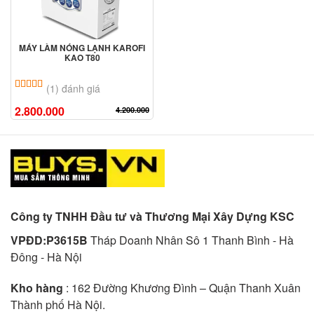
MÁY LÀM NÓNG LẠNH KAROFI
KAO T80
5.00
1
trên 5 dựa trên
đánh giá
(1) đánh giá
2.800.000
4.200.000
Công ty TNHH Đầu tư và Thương Mại Xây Dựng KSC
VPĐD:P3615B
Tháp Doanh Nhân Sô 1 Thanh Bình - Hà
Đông - Hà Nội
Kho hàng
: 162 Đường Khương Đình – Quận Thanh Xuân
Thành phố Hà Nội.