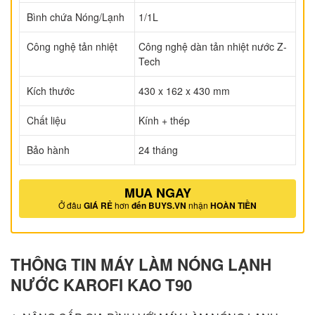
Bình chứa Nóng/Lạnh
1/1L
Công nghệ tản nhiệt
Công nghệ dàn tản nhiệt nước Z-
Tech
Kích thước
430 x 162 x 430 mm
Chất liệu
Kính + thép
Bảo hành
24 tháng
MUA NGAY
Ở đâu
GIÁ RẺ
hơn
đến BUYS.VN
nhận
HOÀN TIỀN
THÔNG TIN MÁY LÀM NÓNG LẠNH
NƯỚC KAROFI KAO T90