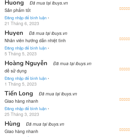
Huong
Đã mua tại ibuys.vn
Được
Sản phẩm tốt
Đăng nhập để bình luận
•
21 Tháng 6, 2023
Huyen
Đã mua tại ibuys.vn
Được
Nhân viên hướng dẫn nhiệt tình
Đăng nhập để bình luận
•
5 Tháng 5, 2023
Hoàng Nguyễn
Đã mua tại ibuys.vn
Được
dễ sử dụng
Đăng nhập để bình luận
•
1 Tháng 5, 2023
Tiến Long
Đã mua tại ibuys.vn
Được
Giao hàng nhanh
Đăng nhập để bình luận
•
25 Tháng 3, 2023
Hùng
Đã mua tại ibuys.vn
Được
Giao hàng nhanh