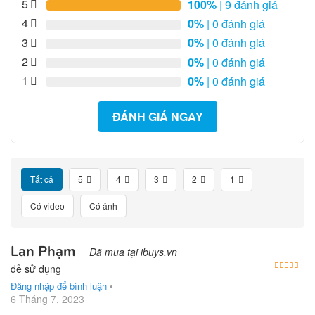
5
100%
| 9 đánh giá
4
0%
| 0 đánh giá
3
0%
| 0 đánh giá
2
0%
| 0 đánh giá
1
0%
| 0 đánh giá
ĐÁNH GIÁ NGAY
Tất cả
5
4
3
2
1
Có video
Có ảnh
Lan Phạm
Đã mua tại ibuys.vn
Được
dễ sử dụng
Đăng nhập để bình luận
•
6 Tháng 7, 2023