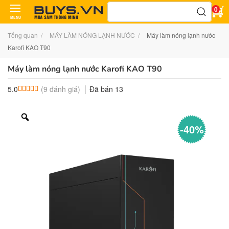
Tìm
0
kiếm:
MENU
Tổng quan
MÁY LÀM NÓNG LẠNH NƯỚC
Máy làm nóng lạnh nước
Karofi KAO T90
Máy làm nóng lạnh nước Karofi KAO T90
(
9
đánh giá)
Đã bán
13
5.0
5.0
9
trên 5 dựa trên
đánh giá
-40%