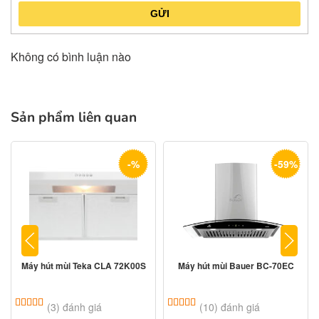
GỬI
Không có bình luận nào
Sản phẩm liên quan
-%
-59%
Máy hút mùi Teka CLA 72K00S
Máy hút mùi Bauer BC-70EC
5.00
3
trên 5 dựa trên
đánh giá
5.00
10
trên 5 dựa trên
đánh giá
(3) đánh giá
(10) đánh giá