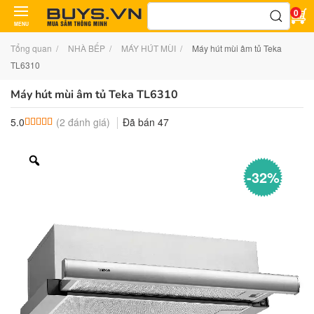
Tìm
0
kiếm:
MENU
Tổng quan
NHÀ BẾP
MÁY HÚT MÙI
Máy hút mùi âm tủ Teka
TL6310
Máy hút mùi âm tủ Teka TL6310
(
2
đánh giá)
Đã bán
47
5.0
5.0
2
trên 5 dựa trên
đánh giá
-32%