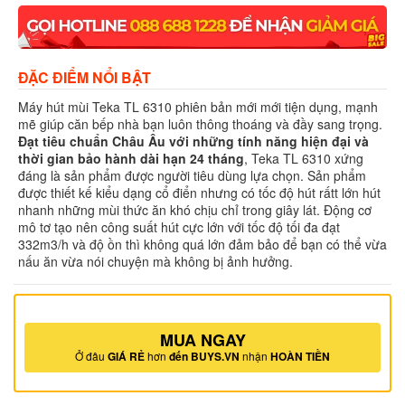
ĐẶC ĐIỂM NỔI BẬT
Máy hút mùi Teka TL 6310 phiên bản mới mới tiện dụng, mạnh
mẽ giúp căn bếp nhà bạn luôn thông thoáng và đầy sang trọng.
Đạt tiêu chuẩn Châu Âu với những tính năng hiện đại và
thời gian bảo hành dài hạn 24 tháng
, Teka TL 6310 xứng
đáng là sản phẩm được người tiêu dùng lựa chọn. Sản phẩm
được thiết kế kiểu dạng cổ điển nhưng có tốc độ hút rấtt lớn hút
nhanh những mùi thức ăn khó chịu chỉ trong giây lát. Động cơ
mô tơ tạo nên công suất hút cực lớn với tốc độ tối đa đạt
332m3/h và độ ồn thì không quá lớn đảm bảo để bạn có thể vừa
nấu ăn vừa nói chuyện mà không bị ảnh hưởng.
MUA NGAY
Ở đâu
GIÁ RẺ
hơn
đến BUYS.VN
nhận
HOÀN TIỀN