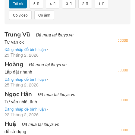
Tất cả
5
4
3
2
1
Có video
Có ảnh
Trung Vũ
Đã mua tại ibuys.vn
Được
Tư vấn ok
Đăng nhập để bình luận
•
25 Tháng 2, 2026
Hoàng
Đã mua tại ibuys.vn
Được
Lắp đặt nhanh
Đăng nhập để bình luận
•
25 Tháng 2, 2026
Ngọc Hân
Đã mua tại ibuys.vn
Được
Tư vấn nhiệt tình
Đăng nhập để bình luận
•
22 Tháng 2, 2026
Huệ
Đã mua tại ibuys.vn
Được
dễ sử dụng