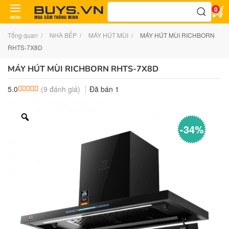
Tìm
0
kiếm:
MENU
Tổng quan
NHÀ BẾP
MÁY HÚT MÙI
MÁY HÚT MÙI RICHBORN
RHTS-7X8D
MÁY HÚT MÙI RICHBORN RHTS-7X8D
(
9
đánh giá)
Đã bán
1
5.0
5.0
9
trên 5 dựa trên
đánh giá
-34%