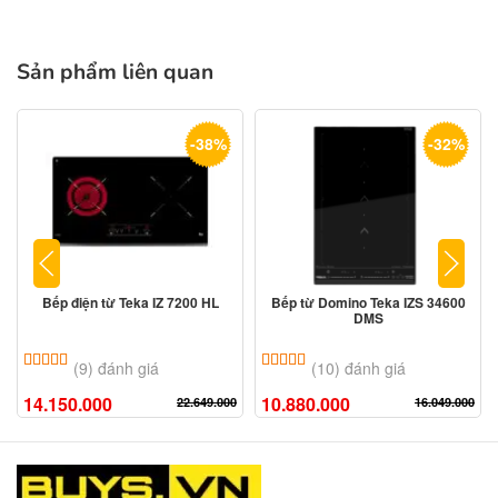
Sản phẩm liên quan
-38%
-32%
Bếp điện từ Teka IZ 7200 HL
Bếp từ Domino Teka IZS 34600
DMS
5.00
9
trên 5 dựa trên
đánh giá
5.00
10
trên 5 dựa trên
đánh giá
(9) đánh giá
(10) đánh giá
14.150.000
10.880.000
22.649.000
16.049.000