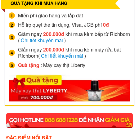
QUÀ TẶNG KHI MUA HÀNG
Miễn phí giao hàng và lắp đặt
Hỗ trợ quẹt thẻ tín dụng, Visa, JCB phí
0đ
Giảm ngay
200.000đ
khi mua kèm bếp từ Richborn
(
Chi tiết khuyến mãi
)
Giảm ngay
200.000đ
khi mua kèm máy rửa bát
Richborn(
Chi tiết khuyến mãi
)
Quà tặng
: Máy xay thịt Liberty
ĐẶC ĐIỂM NỔI BẬT