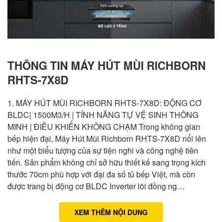
THÔNG TIN MÁY HÚT MÙI RICHBORN
RHTS-7X8D
1. MÁY HÚT MÙI RICHBORN RHTS-7X8D: ĐỘNG CƠ
BLDC| 1500M3/H | TÍNH NĂNG TỰ VỆ SINH THÔNG
MINH | ĐIỀU KHIỂN KHÔNG CHẠM Trong không gian
bếp hiện đại, Máy Hút Mùi Richborn RHTS-7X8D nổi lên
như một biểu tượng của sự tiện nghi và công nghệ tiên
tiến. Sản phẩm không chỉ sở hữu thiết kế sang trọng kích
thước 70cm phù hợp với đại đa số tủ bếp Việt, mà còn
được trang bị động cơ BLDC Inverter lõi đồng ng…
XEM THÊM NỘI DUNG