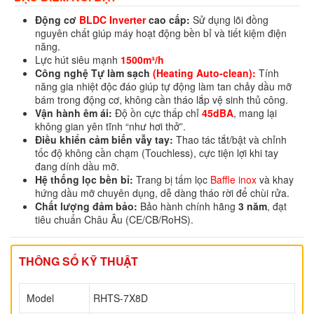
Động cơ
BLDC Inverter
cao cấp:
Sử dụng lõi đồng
nguyên chất giúp máy hoạt động bền bỉ và tiết kiệm điện
năng.
Lực hút siêu mạnh
1500m³/h
Công nghệ Tự làm sạch
(Heating Auto-clean):
Tính
năng gia nhiệt độc đáo giúp tự động làm tan chảy dầu mỡ
bám trong động cơ, không cần tháo lắp vệ sinh thủ công.
Vận hành êm ái:
Độ ồn cực thấp chỉ
45dBA
, mang lại
không gian yên tĩnh “như hơi thở”.
Điều khiển cảm biến vẫy tay:
Thao tác tắt/bật và chỉnh
tốc độ không cần chạm (Touchless), cực tiện lợi khi tay
đang dính dầu mỡ.
Hệ thống lọc bền bỉ:
Trang bị tấm lọc
Baffle inox
và khay
hứng dầu mỡ chuyên dụng, dễ dàng tháo rời để chùi rửa.
Chất lượng đảm bảo:
Bảo hành chính hãng
3 năm
, đạt
tiêu chuẩn Châu Âu (CE/CB/RoHS).
THÔNG SỐ KỸ THUẬT
Model
RHTS-7X8D