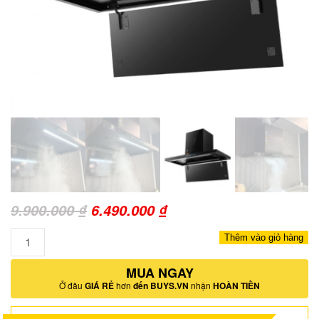
Giá
Giá
9.900.000
₫
6.490.000
₫
gốc
hiện
Số
Thêm vào giỏ hàng
là:
tại
lượng
9.900.000 ₫.
MUA NGAY
là:
Ở đâu
GIÁ RẺ
hơn
đến BUYS.VN
nhận
HOÀN TIỀN
6.490.000 ₫.