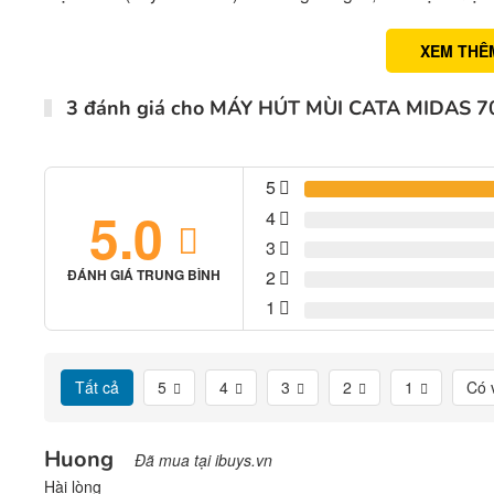
XEM THÊ
3 đánh giá cho
MÁY HÚT MÙI CATA MIDAS 7
5
5.0
4
3
2
ĐÁNH GIÁ TRUNG BÌNH
1
Tất cả
5
4
3
2
1
Có 
Huong
Đã mua tại ibuys.vn
Hài lòng