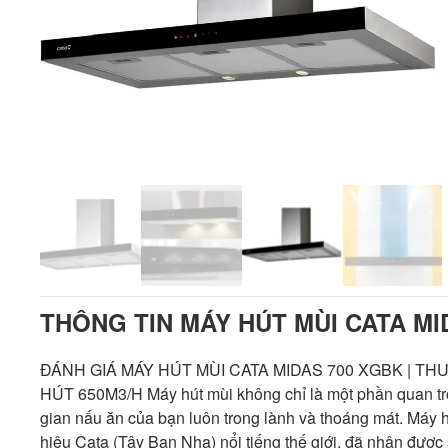
THÔNG TIN MÁY HÚT MÙI CATA MI
ĐÁNH GIÁ MÁY HÚT MÙI CATA MIDAS 700 XGBK | TH
HÚT 650M3/H Máy hút mùi không chỉ là một phần quan tr
gian nấu ăn của bạn luôn trong lành và thoáng mát. Má
hiệu Cata (Tây Ban Nha) nổi tiếng thế giới, đã nhận đượ