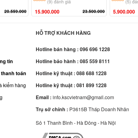
(9) đánh giá
(5) đá
20.559.000
15.900.000
23.500.000
5.900.000
HỖ TRỢ KHÁCH HÀNG
Hotline bán hàng :
096 696 1228
ng tin
Hotline bảo hành :
085 559 8111
 thanh toán
Hotline kỹ thuật :
088 688 1228
à kiểm hàng
Hotline kỹ thuật :
081 899 1228
ng
Email :
info.kscvietnam@gmail.com
Trụ sở chính :
P3615B Tháp Doanh Nhân
Sô 1 Thanh Bình - Hà Đông - Hà Nội