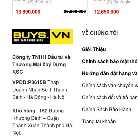
(2) đánh giá
(2) đánh giá
13.890.000
29.990.000
12.650.000
VỀ CHÚNG TÔI
Giới Thiệu
Công ty TNHH Đầu tư và
Chính sách bảo mật thô
Thương Mại Xây Dựng
KSC
Hướng dẫn đặt hàng và
VPĐD:P3615B
Tháp
Chính sách vận chuyển v
Doanh Nhân Sô 1 Thanh
Bình - Hà Đông - Hà Nội
Chính sách đổi và trả hà
Chính Sách Bảo Hành
Kho hàng
: 162 Đường
Khương Đình – Quận
Trang tài khoản
Thanh Xuân Thành phố Hà
Nội.