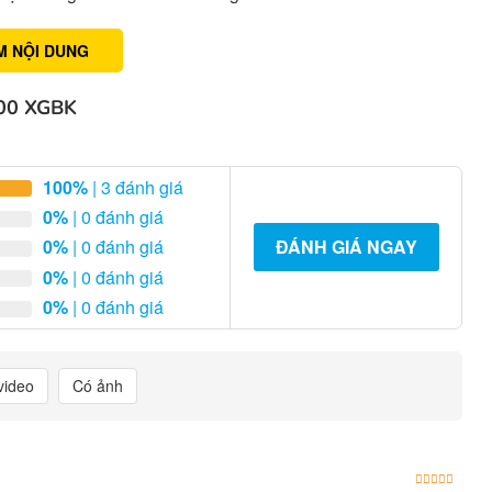
M NỘI DUNG
00 XGBK
100%
| 3 đánh giá
0%
| 0 đánh giá
0%
| 0 đánh giá
ĐÁNH GIÁ NGAY
0%
| 0 đánh giá
0%
| 0 đánh giá
video
Có ảnh
Được x