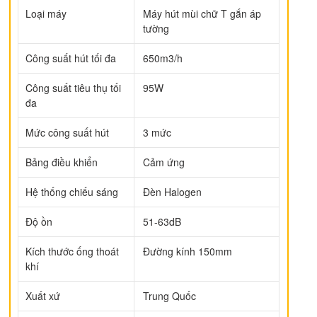
Loại máy
Máy hút mùi chữ T gắn áp
tường
Công suất hút tối đa
650m3/h
Công suất tiêu thụ tối
95W
đa
Mức công suất hút
3 mức
Bảng điều khiển
Cảm ứng
Hệ thống chiếu sáng
Đèn Halogen
Độ ồn
51-63dB
Kích thước ống thoát
Đường kính 150mm
khí
Xuất xứ
Trung Quốc
ếp hạng
5
5 sao