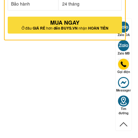
Bảo hành
24 tháng
MUA NGAY
ếp hạng
5
5 sao
Ở đâu
GIÁ RẺ
hơn
đến BUYS.VN
nhận
HOÀN TIỀN
Zalo OA
Zalo MB
ếp hạng
5
5 sao
Gọi điện
Messager
Tìm
đường