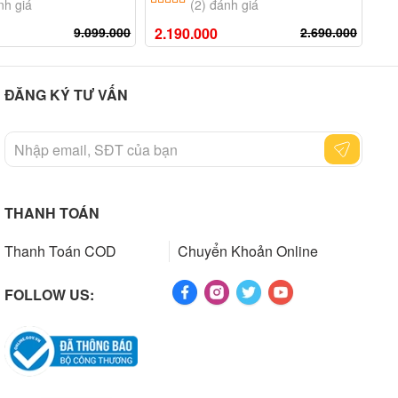
nh giá
(2) đánh giá
9.099.000
2.190.000
2.690.000
15
ĐĂNG KÝ TƯ VẤN
THANH TOÁN
Thanh Toán COD
Chuyển Khoản Online
FOLLOW US: