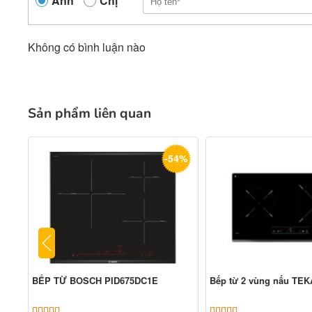
Anh
Chị
Không có bình luận nào
Sản phẩm liên quan
-54%
BẾP TỪ BOSCH PID675DC1E
Bếp từ 2 vùng nấu TEK
5.00
2
trên 5 dựa trên
đánh giá
5.00
2
trên 5 dựa tr