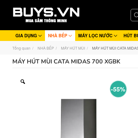
GIA DỤNG
NHÀ BẾP
MÁY LỌC NƯỚC
HÚT B
Tổng quan
NHÀ BẾP
MÁY HÚT MÙI
MÁY HÚT MÙI CATA MIDA
MÁY HÚT MÙI CATA MIDAS 700 XGBK
-55%