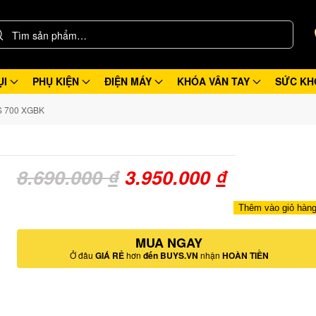
ỤI
PHỤ KIỆN
ĐIỆN MÁY
KHÓA VÂN TAY
SỨC KH
S 700 XGBK
Giá
Giá
8.690.000
₫
3.950.000
₫
gốc
hiện
Thêm vào giỏ hàn
là:
tại
MUA NGAY
8.690.000 ₫.
là:
Ở đâu
GIÁ RẺ
hơn
đến BUYS.VN
nhận
HOÀN TIỀN
3.950.000