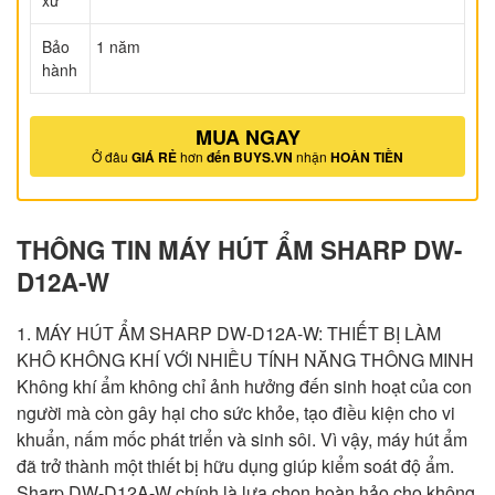
xứ
Bảo
1 năm
hành
MUA NGAY
Ở đâu
GIÁ RẺ
hơn
đến BUYS.VN
nhận
HOÀN TIỀN
THÔNG TIN MÁY HÚT ẨM SHARP DW-
D12A-W
1. MÁY HÚT ẨM SHARP DW-D12A-W: THIẾT BỊ LÀM
KHÔ KHÔNG KHÍ VỚI NHIỀU TÍNH NĂNG THÔNG MINH
Không khí ẩm không chỉ ảnh hưởng đến sinh hoạt của con
người mà còn gây hại cho sức khỏe, tạo điều kiện cho vi
khuẩn, nấm mốc phát triển và sinh sôi. Vì vậy, máy hút ẩm
đã trở thành một thiết bị hữu dụng giúp kiểm soát độ ẩm.
Sharp DW-D12A-W chính là lựa chọn hoàn hảo cho không