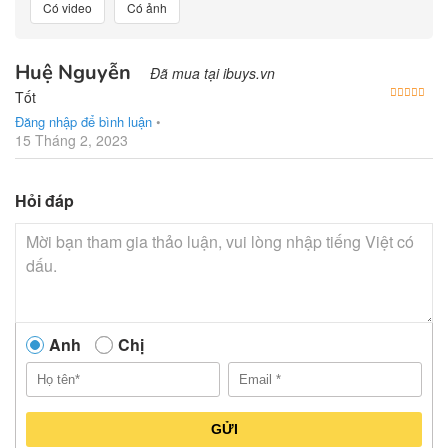
Có video
Có ảnh
Huệ Nguyễn
Đã mua tại ibuys.vn
Được
Tốt
Đăng nhập để bình luận
•
15 Tháng 2, 2023
Hỏi đáp
Anh
Chị
GỬI