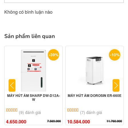
Không có bình luận nào
Sản phẩm liên quan
-39%
-10%
MÁY HÚT ẨM SHARP DW-D12A-
MÁY HÚT ẨM DOROSIN ER-660E
W
5.00
9
trên 5 dựa trên
đánh giá
5.00
7
trên 5 dựa trên
đánh giá
(9) đánh giá
(7) đánh giá
4.650.000
10.584.000
7.569.000
11.760.000