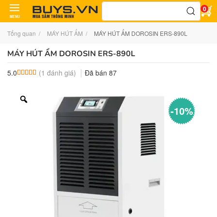
Tìm
0
kiếm:
MENU
Tổng quan
MÁY HÚT ẨM
MÁY HÚT ẨM DOROSIN ERS-890L
MÁY HÚT ẨM DOROSIN ERS-890L
(
1
đánh giá)
Đã bán
87
5.0
5.0
1
trên 5 dựa trên
đánh giá
-10%