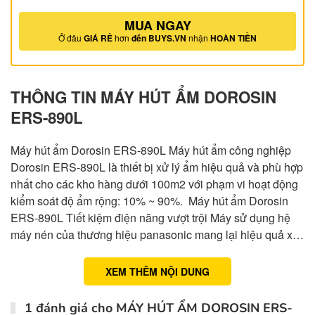
MUA NGAY
Ở đâu
GIÁ RẺ
hơn
đến BUYS.VN
nhận
HOÀN TIỀN
THÔNG TIN MÁY HÚT ẨM DOROSIN
ERS-890L
Máy hút ẩm Dorosin ERS-890L Máy hút ẩm công nghiệp
Dorosin ERS-890L là thiết bị xử lý ẩm hiệu quả và phù hợp
nhất cho các kho hàng dưới 100m2 với phạm vi hoạt động
kiểm soát độ ẩm rộng: 10% ~ 90%. Máy hút ẩm Dorosin
ERS-890L Tiết kiệm điện năng vượt trội Máy sử dụng hệ
máy nén của thương hiệu panasonic mang lại hiệu quả x…
XEM THÊM NỘI DUNG
1 đánh giá cho
MÁY HÚT ẨM DOROSIN ERS-