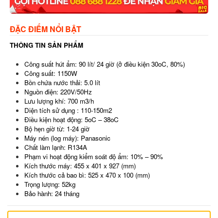
ĐẶC ĐIỂM NỔI BẬT
THÔNG TIN SẢN PHẨM
Công suất hút ẩm: 90 lít/ 24 giờ (ở điều kiện 30oC, 80%)
Công suất: 1150W
Bồn chứa nước thải: 5.0 lít
Nguồn điện: 220V/50Hz
Lưu lượng khí: 700 m3/h
Diện tích sử dụng : 110-150m2
Điều kiện hoạt động: 5oC – 38oC
Bộ hẹn giờ từ: 1-24 giờ
Máy nén (log máy): Panasonic
Chất làm lạnh: R134A
Phạm vi hoạt động kiểm soát độ ẩm: 10% – 90%
Kích thước máy: 455 x 401 x 927 (mm)
Kích thước cả bao bì: 525 x 470 x 100 (mm)
Trọng lượng: 52kg
Bảo hành: 24 tháng