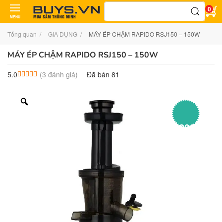
Tìm
0
kiếm:
MENU
Tổng quan
GIA DỤNG
MÁY ÉP CHẬM RAPIDO RSJ150 – 150W
MÁY ÉP CHẬM RAPIDO RSJ150 – 150W
(
3
đánh giá)
Đã bán
81
5.0
5.0
3
trên 5 dựa trên
đánh giá
–
53233%