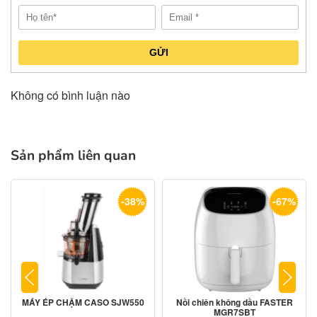
GỬI
Không có bình luận nào
Sản phẩm liên quan
-38%
-67%
MÁY ÉP CHẬM CASO SJW550
Nồi chiên không dầu FASTER
MGR7SBT