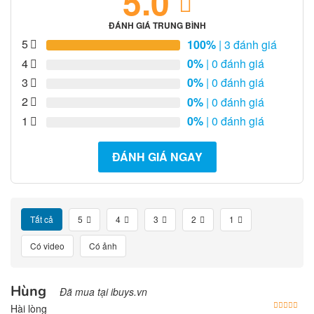
5.0
ĐÁNH GIÁ TRUNG BÌNH
5
100%
| 3 đánh giá
4
0%
| 0 đánh giá
3
0%
| 0 đánh giá
2
0%
| 0 đánh giá
1
0%
| 0 đánh giá
ĐÁNH GIÁ NGAY
Tất cả
5
4
3
2
1
Có video
Có ảnh
Hùng
Đã mua tại ibuys.vn
Được
Hài lòng