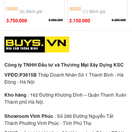
5.00
4
trên 5 dựa trên
đánh giá
5.00
1
trên 5 dựa trên
đánh giá
(4) đánh giá
(1) đánh giá
3.750.000
2.150.000
6.000.000
6.490.000
Công ty TNHH Đầu tư và Thương Mại Xây Dựng KSC
VPĐD:P3615B
Tháp Doanh Nhân Sô 1 Thanh Bình - Hà
Đông - Hà Nội
Kho hàng
: 162 Đường Khương Đình – Quận Thanh Xuân
Thành phố Hà Nội.
Showroom Vĩnh Phúc
: Số 286 Đường Nguyễn Tất
Thành Phường Vĩnh Phúc - Tỉnh Phú Thọ