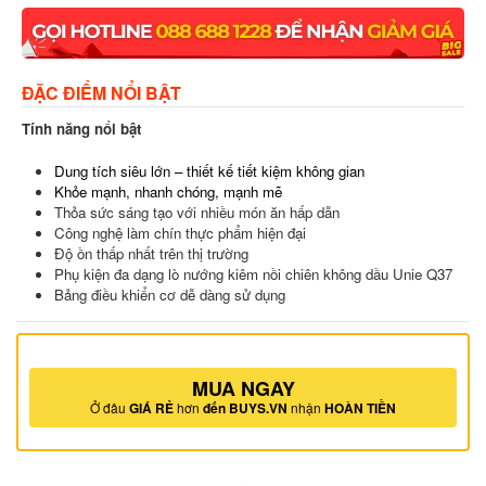
ĐẶC ĐIỂM NỔI BẬT
Tính năng nổi bật
Dung tích siêu lớn – thiết kế tiết kiệm không gian
Khỏe mạnh, nhanh chóng, mạnh mẽ
Thỏa sức sáng tạo với nhiều món ăn hấp dẫn
Công nghệ làm chín thực phẩm hiện đại
Độ ồn thấp nhất trên thị trường
Phụ kiện đa dạng lò nướng kiêm nồi chiên không dầu Unie Q37
Bảng điều khiển cơ dễ dàng sử dụng
MUA NGAY
Ở đâu
GIÁ RẺ
hơn
đến BUYS.VN
nhận
HOÀN TIỀN