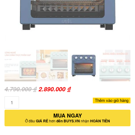
Giá
Giá
4.790.000
₫
2.890.000
₫
gốc
hiện
Số
Thêm vào giỏ hàng
là:
tại
lượng
4.790.000 ₫.
MUA NGAY
là:
Ở đâu
GIÁ RẺ
hơn
đến BUYS.VN
nhận
HOÀN TIỀN
2.890.000 ₫.