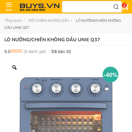
Tìm
0
kiếm:
MENU
Tổng quan
NỒI CHIÊN KHÔNG DẦU
LÒ NƯỚNG/CHIÊN KHÔNG
DẦU UNIE Q37
LÒ NƯỚNG/CHIÊN KHÔNG DẦU UNIE Q37
(
9
đánh giá)
Đã bán
32
5.0
5.0
9
trên 5 dựa trên
đánh giá
-40%