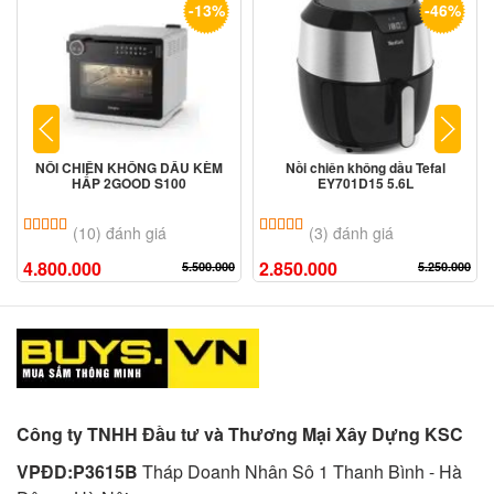
-13%
-46%
NỒI CHIÊN KHÔNG DẦU KÈM
Nồi chiên không dầu Tefal
HẤP 2GOOD S100
EY701D15 5.6L
5.00
10
trên 5 dựa trên
đánh giá
5.00
3
trên 5 dựa trên
đánh giá
(10) đánh giá
(3) đánh giá
4.800.000
2.850.000
5.500.000
5.250.000
Công ty TNHH Đầu tư và Thương Mại Xây Dựng KSC
VPĐD:P3615B
Tháp Doanh Nhân Sô 1 Thanh Bình - Hà