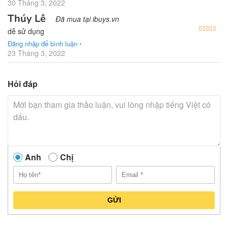
30 Tháng 3, 2022
Thúy Lê
Đã mua tại ibuys.vn
Được
dễ sử dụng
Đăng nhập để bình luận
•
23 Tháng 3, 2022
Hỏi đáp
Anh
Chị
GỬI