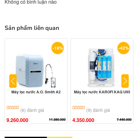
Không có bình luận nào
Sản phẩm liên quan
-19%
-42%
Máy lọc nước A.O. Smith A2
Máy lọc nước KAROFI KAQ U95
5.00
6
trên 5 dựa trên
đánh giá
5.00
9
trên 5 dựa trên
đánh giá
(6) đánh giá
(9) đánh giá
9.260.000
4.350.000
11.380.000
7.440.000