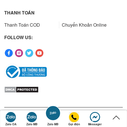
THANH TOÁN
Thanh Toán COD
Chuyển Khoản Online
FOLLOW US:
Copyrights 2023 by ibuys.vn. All rights reserved. Designed by
JupiterMedia
Zalo OA
Zalo MB
Gọi điện
Messager
Zalo MB