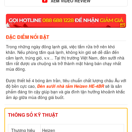
XEM VIDEO REVIEW
ĐẶC ĐIỂM NỔI BẬT
Trong những ngày đông lạnh giá, việc tắm rửa trở nên khó
khăn. Nếu phòng tắm quá lạnh, không kín gió sẽ dễ dẫn đến
cảm lạnh, trúng gió, v.v… Tại thị trường Việt Nam, đèn sưởi nhà
tắm rất được ưa chuộng và trở thành mặt hàng bán chạy nhất
mùa đông.
Được thiết kế 4 bóng âm trần, tiêu chuẩn chất lượng châu Âu với
độ bền cực cao,
Đèn sưởi nhà tắm Heizen HE-4BR
sẽ là sản
phẩm đáng tin cậy giúp bạn và gia đình tận hưởng khoảnh khắc
ấm áp giữa mùa đông giá buốt.
THÔNG SỐ KỸ THUẬT
Thương hiệu
Heizen