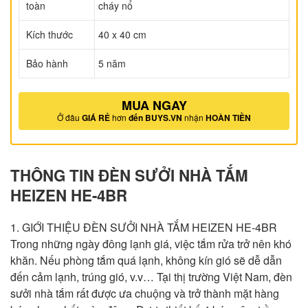
toàn
cháy nổ
Kích thước
40 x 40 cm
Bảo hành
5 năm
MUA NGAY
Ở đâu
GIÁ RẺ
hơn
đến BUYS.VN
nhận
HOÀN TIỀN
THÔNG TIN ĐÈN SƯỞI NHÀ TẮM
HEIZEN HE-4BR
1. GIỚI THIỆU ĐÈN SƯỞI NHÀ TẮM HEIZEN HE-4BR
Trong những ngày đông lạnh giá, việc tắm rửa trở nên khó
khăn. Nếu phòng tắm quá lạnh, không kín gió sẽ dễ dẫn
đến cảm lạnh, trúng gió, v.v… Tại thị trường Việt Nam, đèn
sưởi nhà tắm rất được ưa chuộng và trở thành mặt hàng