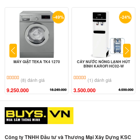
-49%
-24%
MÁY GIẶT TEKA TK4 1270
CÂY NƯỚC NÓNG LẠNH HÚT
BÌNH KAROFI HC02-W
5.00
8
trên 5 dựa trên
đánh giá
5.00
1
trên 5 dựa trên
đánh giá
(8) đánh giá
(1) đánh giá
9.250.000
3.500.000
18.249.000
4.590.000
Công ty TNHH Đầu tư và Thương Mại Xây Dựng KSC