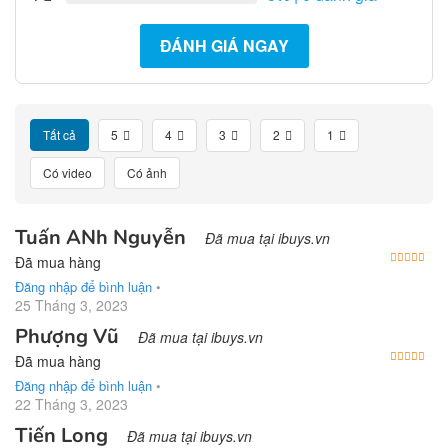
ĐÁNH GIÁ NGAY
Tất cả
5
4
3
2
1
Có video
Có ảnh
Tuấn ANh Nguyễn
Đã mua tại ibuys.vn
Được
Đã mua hàng
Đăng nhập để bình luận
•
25 Tháng 3, 2023
Phượng Vũ
Đã mua tại ibuys.vn
Được
Đã mua hàng
Đăng nhập để bình luận
•
22 Tháng 3, 2023
Tiến Long
Đã mua tại ibuys.vn