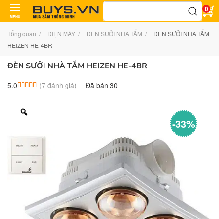
Tìm
0
kiếm:
MENU
Tổng quan
ĐIỆN MÁY
ĐÈN SƯỞI NHÀ TẮM
ĐÈN SƯỞI NHÀ TẮM
HEIZEN HE-4BR
ĐÈN SƯỞI NHÀ TẮM HEIZEN HE-4BR
(
7
đánh giá)
Đã bán
30
5.0
5.0
7
trên 5 dựa trên
đánh giá
-33%