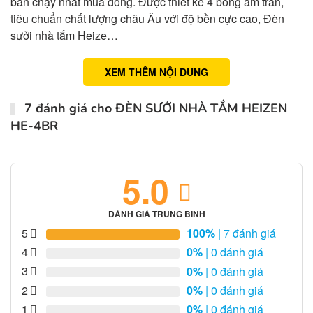
bán chạy nhất mùa đông. Được thiết kế 4 bóng âm trần,
tiêu chuẩn chất lượng châu Âu với độ bền cực cao, Đèn
sưởi nhà tắm Heize…
XEM THÊM NỘI DUNG
7 đánh giá cho
ĐÈN SƯỞI NHÀ TẮM HEIZEN
HE-4BR
5.0
ĐÁNH GIÁ TRUNG BÌNH
5
100%
| 7 đánh giá
4
0%
| 0 đánh giá
3
0%
| 0 đánh giá
2
0%
| 0 đánh giá
1
0%
| 0 đánh giá