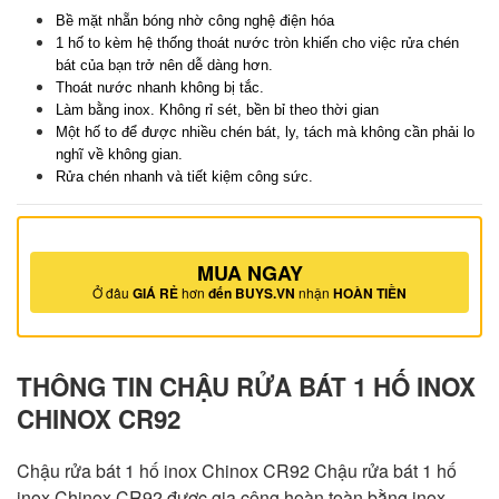
Bề mặt nhẵn bóng nhờ công nghệ điện hóa
1 hố to kèm hệ thống thoát nước tròn khiến cho việc rửa chén
bát của bạn trở nên dễ dàng hơn.
Thoát nước nhanh không bị tắc.
Làm bằng inox. Không rỉ sét, bền bỉ theo thời gian
Một hố to để được nhiều chén bát, ly, tách mà không cần phải lo
nghĩ về không gian.
Rửa chén nhanh và tiết kiệm công sức.
MUA NGAY
Ở đâu
GIÁ RẺ
hơn
đến BUYS.VN
nhận
HOÀN TIỀN
THÔNG TIN CHẬU RỬA BÁT 1 HỐ INOX
CHINOX CR92
Chậu rửa bát 1 hố inox Chinox CR92 Chậu rửa bát 1 hố
inox Chinox CR92 được gia công hoàn toàn bằng inox