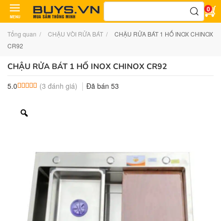
Tìm
0
kiếm:
MENU
Tổng quan
CHẬU VÒI RỬA BÁT
CHẬU RỬA BÁT 1 HỐ INOX CHINOX
CR92
CHẬU RỬA BÁT 1 HỐ INOX CHINOX CR92
(
3
đánh giá)
Đã bán
53
5.0
5.0
3
trên 5 dựa trên
đánh giá