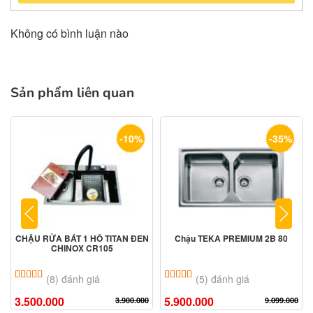
Không có bình luận nào
Sản phẩm liên quan
-10%
-35%
CHẬU RỬA BÁT 1 HỐ TITAN ĐEN
Chậu TEKA PREMIUM 2B 80
CHINOX CR105
5.00
8
trên 5 dựa trên
đánh giá
5.00
5
trên 5 dựa trên
đánh giá
(8) đánh giá
(5) đánh giá
3.500.000
5.900.000
3.900.000
9.099.000