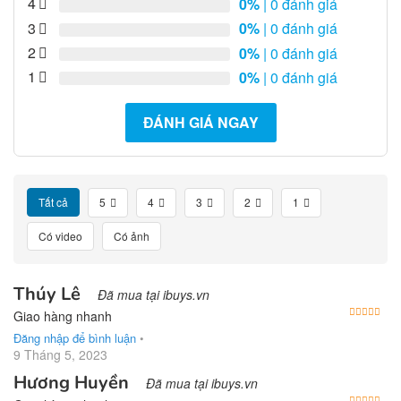
4
0%
| 0 đánh giá
3
0%
| 0 đánh giá
2
0%
| 0 đánh giá
1
0%
| 0 đánh giá
ĐÁNH GIÁ NGAY
Tất cả
5
4
3
2
1
Có video
Có ảnh
Thúy Lê
Đã mua tại ibuys.vn
Được
Giao hàng nhanh
Đăng nhập để bình luận
•
9 Tháng 5, 2023
Hương Huyền
Đã mua tại ibuys.vn
Được