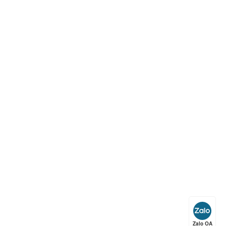
ếp hạng
5
5 sao
ếp hạng
5
5 sao
ếp hạng
5
5 sao
ếp hạng
5
5 sao
Zalo OA