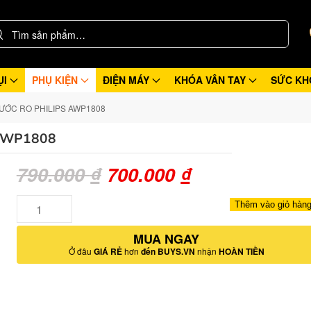
ỤI
PHỤ KIỆN
ĐIỆN MÁY
KHÓA VÂN TAY
SỨC KH
ƯỚC RO PHILIPS AWP1808
 AWP1808
Giá
Giá
790.000
₫
700.000
₫
gốc
hiện
Số
Thêm vào giỏ hàn
lượng
là:
tại
MUA NGAY
790.000 ₫.
là:
Ở đâu
GIÁ RẺ
hơn
đến BUYS.VN
nhận
HOÀN TIỀN
700.000 ₫.