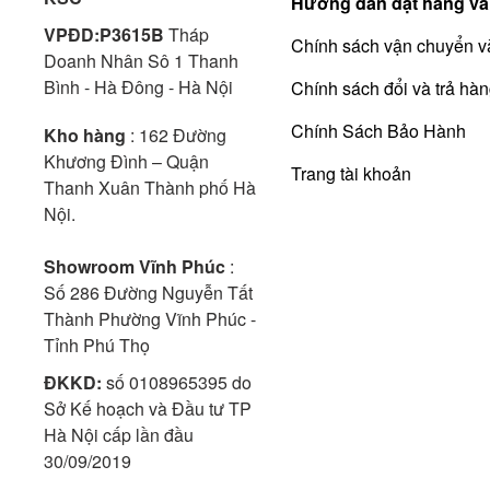
Hướng dẫn đặt hàng và
VPĐD:P3615B
Tháp
Chính sách vận chuyển v
Doanh Nhân Sô 1 Thanh
Bình - Hà Đông - Hà Nội
Chính sách đổi và trả hà
Chính Sách Bảo Hành
Kho hàng
: 162 Đường
Khương Đình – Quận
Trang tài khoản
Thanh Xuân Thành phố Hà
Nội.
Showroom Vĩnh Phúc
:
Số 286 Đường Nguyễn Tất
Thành Phường Vĩnh Phúc -
Tỉnh Phú Thọ
ĐKKD:
số 0108965395 do
Sở Kế hoạch và Đầu tư TP
Hà Nội cấp lần đầu
30/09/2019