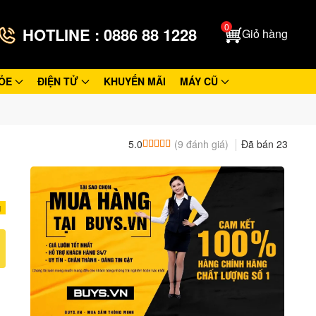
0
HOTLINE : 0886 88 1228
Giỏ hàng
ỎE
ĐIỆN TỬ
KHUYẾN MÃI
MÁY CŨ
(
9
đánh giá)
Đã bán
23
5.0
5.0
9
trên 5 dựa trên
đánh giá
g