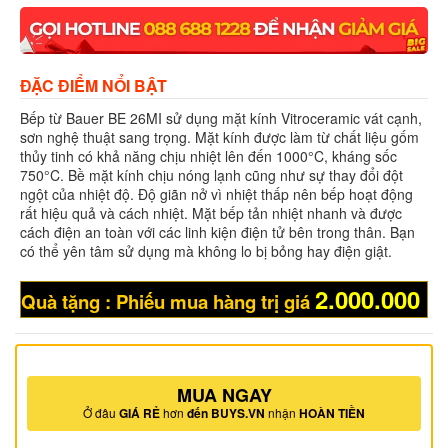
ĐẶC ĐIỂM NỔI BẬT
Bếp từ Bauer BE 26MI sử dụng mặt kính Vitroceramic vát cạnh,
sơn nghệ thuật sang trọng. Mặt kính được làm từ chất liệu gốm
thủy tinh có khả năng chịu nhiệt lên đến 1000°C, kháng sốc
750°C. Bề mặt kính chịu nóng lạnh cũng như sự thay đổi đột
ngột của nhiệt độ. Độ giãn nở vì nhiệt thấp nên bếp hoạt động
rất hiệu quả và cách nhiệt. Mặt bếp tản nhiệt nhanh và được
cách điện an toàn với các linh kiện điện tử bên trong thân. Bạn
có thể yên tâm sử dụng mà không lo bị bỏng hay điện giật.
2.000.000
Quà tặng : Phiếu mua hàng trị giá
MUA NGAY
Ở đâu
GIÁ RẺ
hơn
đến BUYS.VN
nhận
HOÀN TIỀN