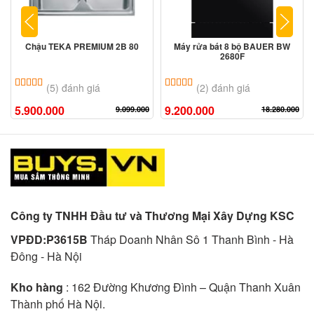
Chậu TEKA PREMIUM 2B 80
Máy rửa bát 8 bộ BAUER BW
2680F
5.00
5
trên 5 dựa trên
đánh giá
5.00
2
trên 5 dựa trên
đánh giá
(5) đánh giá
(2) đánh giá
5.900.000
9.200.000
9.099.000
18.280.000
Công ty TNHH Đầu tư và Thương Mại Xây Dựng KSC
VPĐD:P3615B
Tháp Doanh Nhân Sô 1 Thanh Bình - Hà
Đông - Hà Nội
Kho hàng
: 162 Đường Khương Đình – Quận Thanh Xuân
Thành phố Hà Nội.