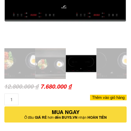
Giá
Giá
12.800.000
₫
7.680.000
₫
gốc
hiện
Số
Thêm vào giỏ hàng
là:
tại
lượng
12.800.000 ₫.
MUA NGAY
là:
Ở đâu
GIÁ RẺ
hơn
đến BUYS.VN
nhận
HOÀN TIỀN
7.680.000 ₫.