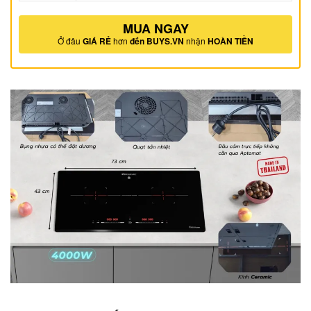
MUA NGAY
Ở đâu
GIÁ RẺ
hơn
đến BUYS.VN
nhận
HOÀN TIỀN