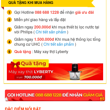
QUÀ TẶNG KHI MUA HÀNG
Gọi Hotline
088 688 1228
để nhận
giá ưu đãi
Miễn phí giao hàng và lắp đặt
Giảm ngay
200.000đ
khi mua thiết bị lọc nước tại
vòi Philips (
Chi tiết sản phẩm
)
Giảm ngay
1.500.000đ
Khi mua hệ thống lọc tổng
chung cư UHC (
Chi tiết sản phẩm
)
Quà tặng
: Máy xay thịt Lyberty
ĐẶC ĐIỂM NỔI BẬT