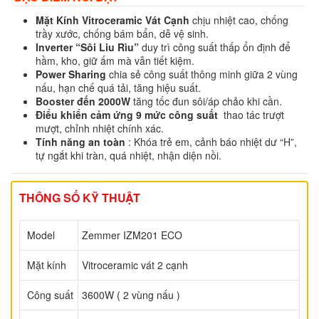
Mặt Kính Vitroceramic Vát Cạnh
chịu nhiệt cao, chống
trầy xước, chống bám bẩn, dễ vệ sinh.
Inverter “Sôi Liu Rìu”
duy trì công suất thấp ổn định để
hầm, kho, giữ ấm mà vẫn tiết kiệm.
Power Sharing
chia sẻ công suất thông minh giữa 2 vùng
nấu, hạn chế quá tải, tăng hiệu suất.
Booster đến 2000W
tăng tốc đun sôi/áp chảo khi cần.
Điểu khiển cảm ứng 9 mức công suất
thao tác trượt
mượt, chỉnh nhiệt chính xác.
Tính năng an toàn
: Khóa trẻ em, cảnh báo nhiệt dư “H”,
tự ngắt khi tràn, quá nhiệt, nhận diện nồi.
THÔNG SỐ KỸ THUẬT
Model
Zemmer IZM201 ECO
Mặt kính
Vitroceramic vát 2 cạnh
Công suất
3600W ( 2 vùng nấu )