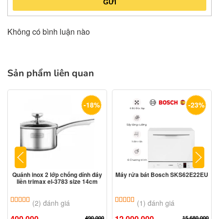
GỬI
Không có bình luận nào
Sản phẩm liên quan
-18%
-23%
Quánh inox 2 lớp chống dính đáy
Máy rửa bát Bosch SKS62E22EU
liền trimax el-3783 size 14cm
5.00
2
trên 5 dựa trên
đánh giá
5.00
1
trên 5 dựa trên
đánh giá
(2) đánh giá
(1) đánh giá
400.000
12.000.000
490.000
15.680.000