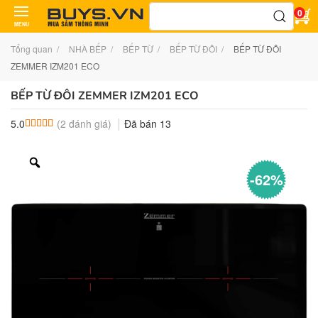
Tìm
0
kiếm:
MENU
Tổng quan
NHÀ BẾP
BẾP TỪ
BẾP TỪ ĐÔI
BẾP TỪ ĐÔI
ZEMMER IZM201 ECO
BẾP TỪ ĐÔI ZEMMER IZM201 ECO
(
2
đánh giá)
Đã bán
13
5.0
5.0
2
trên 5 dựa trên
đánh giá
-62%