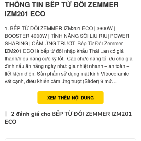
THÔNG TIN BẾP TỪ ĐÔI ZEMMER
IZM201 ECO
1. BẾP TỪ ĐÔI ZEMMER IZM201 ECO | 3600W |
BOOSTER 4000W | TÍNH NĂNG SÔI LIU RIU| POWER
SHARING | CẢM ỨNG TRƯỢT Bếp Từ Đôi Zemmer
IZM201 ECO là bếp từ đôi nhập khẩu Thái Lan có giá
thành/hiệu năng cực kỳ tốt, Các chức năng tối ưu cho gia
đình nấu ăn hằng ngày như: gia nhiệt nhanh – an toàn –
tiết kiệm điện. Sản phẩm sử dụng mặt kính Vitroceramic
vát cạnh, điều khiển cảm ứng trượt (Slider) 9 mứ…
XEM THÊM NỘI DUNG
2 đánh giá cho
BẾP TỪ ĐÔI ZEMMER IZM201
ECO