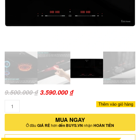
Giá
Giá
9.500.000
₫
3.590.000
₫
gốc
hiện
Số
Thêm vào giỏ hàng
là:
tại
lượng
9.500.000 ₫.
MUA NGAY
là:
Ở đâu
GIÁ RẺ
hơn
đến BUYS.VN
nhận
HOÀN TIỀN
3.590.000 ₫.