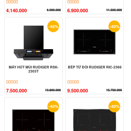
5.00
11
trên 5 dựa trên
đánh giá
5.00
4
trên 5 dựa trên
đánh giá
4.140.000
6.900.000
6.900.000
11.500.000
-46%
-40%
MÁY HÚT MÙI RUDIGER RSK-
BẾP TỪ ĐÔI RUDIGER RIC-2366
2303T
5.00
11
trên 5 dựa trên
đánh giá
5.00
7
trên 5 dựa trên
đánh giá
7.500.000
9.500.000
13.800.000
15.750.000
-40%
-40%