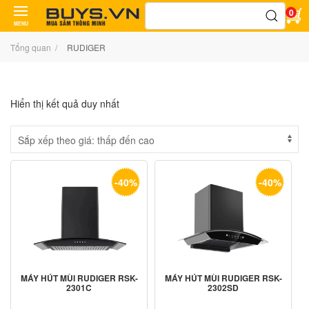
Tìm
0
kiếm:
MENU
Tổng quan
RUDIGER
Hiển thị kết quả duy nhất
-40%
-40%
MÁY HÚT MÙI RUDIGER RSK-
MÁY HÚT MÙI RUDIGER RSK-
2301C
2302SD