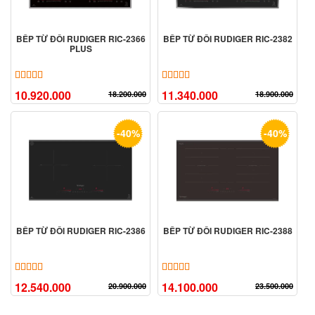
BẾP TỪ ĐÔI RUDIGER RIC-2366
BẾP TỪ ĐÔI RUDIGER RIC-2382
PLUS
5.00
15
trên 5 dựa trên
đánh giá
5.00
11
trên 5 dựa trên
đánh giá
10.920.000
11.340.000
18.200.000
18.900.000
-40%
-40%
BẾP TỪ ĐÔI RUDIGER RIC-2386
BẾP TỪ ĐÔI RUDIGER RIC-2388
5.00
10
trên 5 dựa trên
đánh giá
5.00
18
trên 5 dựa trên
đánh giá
12.540.000
14.100.000
20.900.000
23.500.000