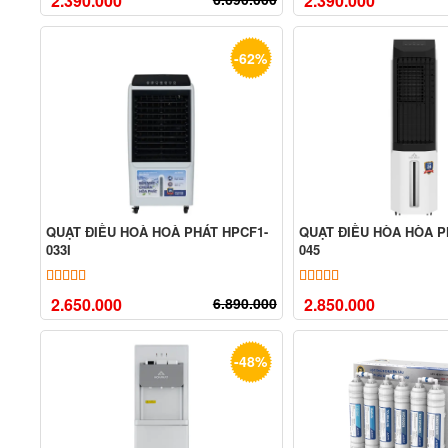
2.390.000
2.390.000
-62%
QUẠT ĐIỀU HOÀ HOÀ PHÁT HPCF1-
QUẠT ĐIỀU HÒA HÒA P
033I
045
5.00
8
trên 5 dựa trên
đánh giá
5.00
11
trên 5 dựa tr
2.650.000
6.890.000
2.850.000
-48%