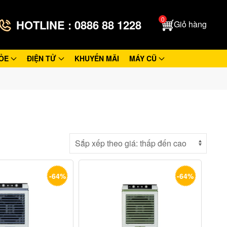
0
HOTLINE : 0886 88 1228
Giỏ hàng
ỎE
ĐIỆN TỬ
KHUYẾN MÃI
MÁY CŨ
-64%
-64%