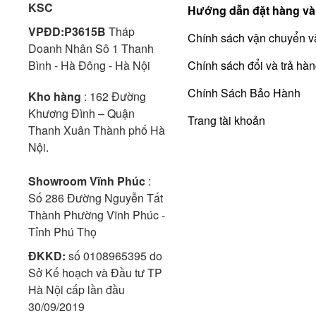
KSC
Hướng dẫn đặt hàng và
VPĐD:P3615B
Tháp
Chính sách vận chuyển v
Doanh Nhân Sô 1 Thanh
Bình - Hà Đông - Hà Nội
Chính sách đổi và trả hà
Chính Sách Bảo Hành
Kho hàng
: 162 Đường
Khương Đình – Quận
Trang tài khoản
Thanh Xuân Thành phố Hà
Nội.
Showroom Vĩnh Phúc
:
Số 286 Đường Nguyễn Tất
Thành Phường Vĩnh Phúc -
Tỉnh Phú Thọ
ĐKKD:
số 0108965395 do
Sở Kế hoạch và Đầu tư TP
Hà Nội cấp lần đầu
30/09/2019