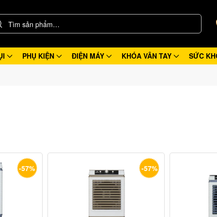
ỤI
PHỤ KIỆN
ĐIỆN MÁY
KHÓA VÂN TAY
SỨC KH
-57%
-57%