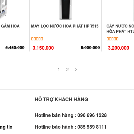
 GẦM HÒA
MÁY LỌC NƯỚC HÒA PHÁT HPR515
CÂY NƯỚC NÓ
HÒA PHÁT HT
ên
đánh giá
5.00
18
trên 5 dựa trên
đánh giá
5.00
4
trên
5.480.000
3.150.000
6.000.000
3.200.000
1
2
HỖ TRỢ KHÁCH HÀNG
Hotline bán hàng :
096 696 1228
ng tin
Hotline bảo hành :
085 559 8111