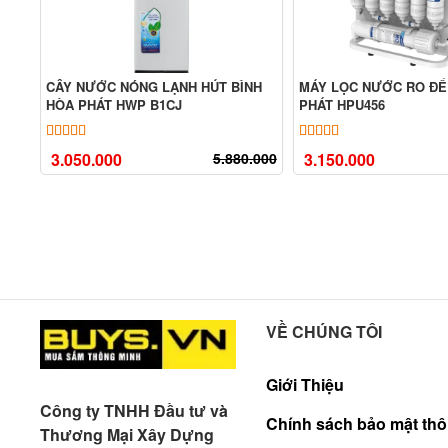
CÂY NƯỚC NÓNG LẠNH HÚT BÌNH
MÁY LỌC NƯỚC RO ĐỂ
HÒA PHÁT HWP B1CJ
PHÁT HPU456
5.00
9
trên 5 dựa trên
đánh giá
5.00
8
trên 5 dựa tr
3.050.000
5.880.000
3.150.000
VỀ CHÚNG TÔI
Giới Thiệu
Công ty TNHH Đầu tư và
Chính sách bảo mật thô
Thương Mại Xây Dựng