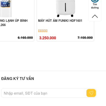
Tìm
đường
NG LẠNH ÚP BÌNH
MÁY HÚT ẨM FUNIKI HDF1601
L266
 5 dựa trên
đánh giá
5.00
4
trên 5 dựa trên
đánh giá
6.160.000
3.250.000
7.100.000
ĐĂNG KÝ TƯ VẤN