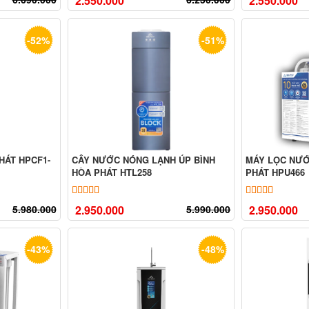
2.550.000
2.550.000
-52%
-51%
HÁT HPCF1-
CÂY NƯỚC NÓNG LẠNH ÚP BÌNH
MÁY LỌC NƯỚ
HÒA PHÁT HTL258
PHÁT HPU466
ên
đánh giá
5.00
5
trên 5 dựa trên
đánh giá
5.00
18
trên
5.980.000
2.950.000
5.990.000
2.950.000
-43%
-48%