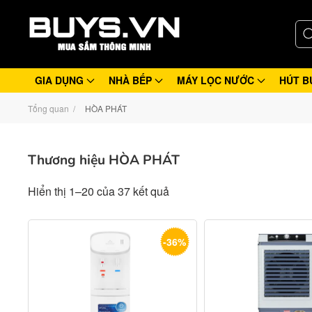
GIA DỤNG
NHÀ BẾP
MÁY LỌC NƯỚC
HÚT B
Tổng quan
HÒA PHÁT
Thương hiệu HÒA PHÁT
Hiển thị 1–20 của 37 kết quả
-36%