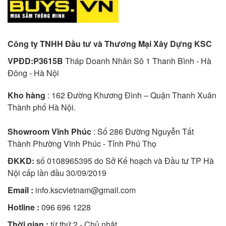
Công ty TNHH Đầu tư và Thương Mại Xây Dựng KSC
VPĐD:P3615B
Tháp Doanh Nhân Sô 1 Thanh Bình - Hà
Đông - Hà Nội
Kho hàng
: 162 Đường Khương Đình – Quận Thanh Xuân
Thành phố Hà Nội.
Showroom Vĩnh Phúc
: Số 286 Đường Nguyễn Tất
Thành Phường Vĩnh Phúc - Tỉnh Phú Thọ
ĐKKD:
số 0108965395 do Sở Kế hoạch và Đầu tư TP Hà
Nội cấp lần đầu 30/09/2019
Email :
info.kscvietnam@gmail.com
Hotline :
096 696 1228
Thời gian :
từ thứ 2 - Chủ nhật