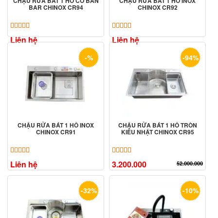
CHẬU RỬA BÁT 1 HỐ CÓ BÀN
CHẬU RỬA BÁT 1 HỐ INOX
BAR CHINOX CR94
CHINOX CR92
5.00
4
trên 5 dựa trên
đánh giá
5.00
3
trên 5 dựa trên
đánh giá
Liên hệ
Liên hệ
-%
-94%
CHẬU RỬA BÁT 1 HỐ INOX
CHẬU RỬA BÁT 1 HỐ TRÒN
CHINOX CR91
KIỂU NHẬT CHINOX CR95
5.00
9
trên 5 dựa trên
đánh giá
5.00
2
trên 5 dựa trên
đánh giá
Liên hệ
3.200.000
52.000.000
-32%
-10%