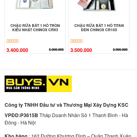
CHẬU RỬA BÁT 1 HỐ TRÒN
CHẬU RỬA BÁT 1 HỐ TITAN
KIỂU NHẬT CHINOX CR93
ĐEN CHINOX CR105
5.00
3
trên 5 dựa trên
đánh giá
5.00
8
trên 5 dựa trên
đánh giá
3.400.000
3.500.000
5.000.000
3.900.000
Công ty TNHH Đầu tư và Thương Mại Xây Dựng KSC
VPĐD:P3615B
Tháp Doanh Nhân Sô 1 Thanh Bình - Hà
Đông - Hà Nội
Kho hàng
: 162 Đường Khương Đình – Quận Thanh Xuân