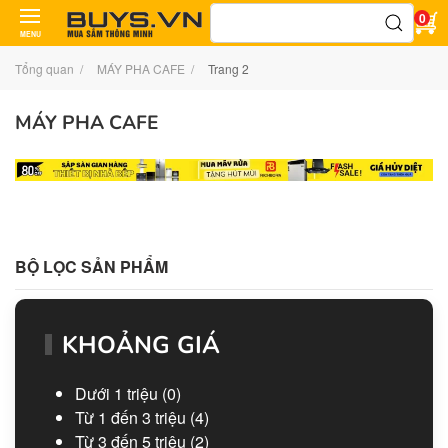
Tìm
0
kiếm:
MENU
Tổng quan
MÁY PHA CAFE
Trang 2
MÁY PHA CAFE
BỘ LỌC SẢN PHẨM
KHOẢNG GIÁ
Dưới 1 triệu
(0)
Từ 1 đến 3 triệu
(4)
Từ 3 đến 5 triệu
(2)