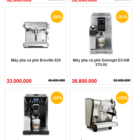
-28%
-31%
Máy pha cà phê Breville 920
Máy pha cà phê Delonghi ECAM
370.95
33.000.000
36.800.000
45.600.000
53.690.000
-34%
-13%