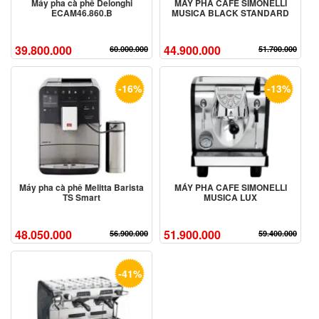
Máy pha cà phê Delonghi
MÁY PHA CAFE SIMONELLI
ECAM46.860.B
MUSICA BLACK STANDARD
39.800.000
44.900.000
60.000.000
51.700.000
-16%
-13%
Máy pha cà phê Melitta Barista
MÁY PHA CAFE SIMONELLI
TS Smart
MUSICA LUX
48.050.000
51.900.000
56.900.000
59.400.000
-41%