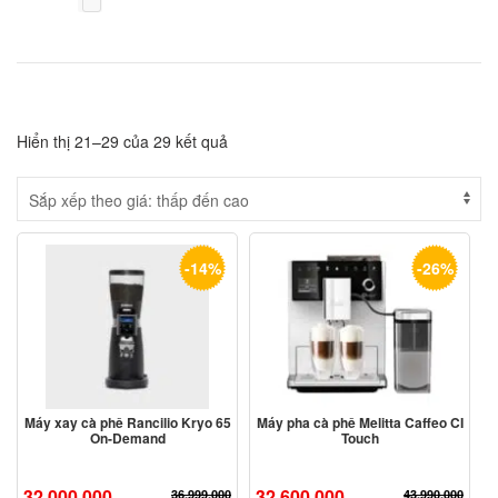
Hiển thị 21–29 của 29 kết quả
-14%
-26%
Máy xay cà phê Rancilio Kryo 65
Máy pha cà phê Melitta Caffeo CI
On-Demand
Touch
32.000.000
32.600.000
36.999.000
43.990.000