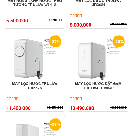
MÁY NÓNG LẠNH NƯỚC TREO
MÁY LỌC NƯỚC TRULIVA
TƯỜNG TRULIVA W6412
UR3626
5.00
9
trên 5 dựa trên
đánh giá
5.500.000
7.590.000
8.000.000
12.990.000
-27%
-29%
MÁY LỌC NƯỚC TRULIVA
MÁY LỌC NƯỚC ĐẶT GẦM
UR5676
TRULIVA UR5840
5.00
3
trên 5 dựa trên
đánh giá
5.00
3
trên 5 dựa trên
đánh giá
11.490.000
13.490.000
15.650.000
18.900.000
-29%