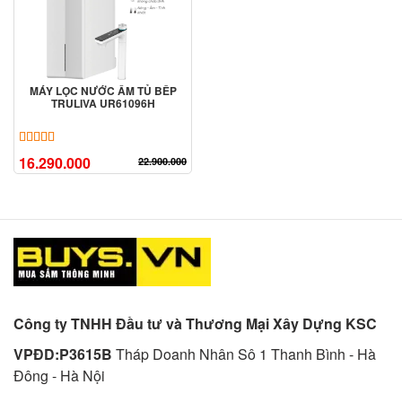
MÁY LỌC NƯỚC ÂM TỦ BẾP
TRULIVA UR61096H
5.00
4
trên 5 dựa trên
đánh giá
16.290.000
22.900.000
Công ty TNHH Đầu tư và Thương Mại Xây Dựng KSC
VPĐD:P3615B
Tháp Doanh Nhân Sô 1 Thanh Bình - Hà
Đông - Hà Nội