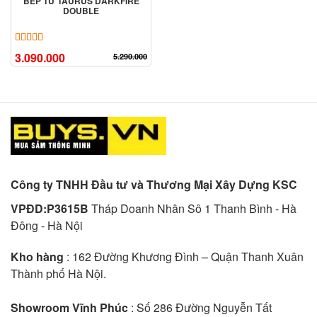
BẾP TỪ TAURUS DARKFIRE
DOUBLE
5.00
7
trên 5 dựa trên
đánh giá
3.090.000
5.290.000
Công ty TNHH Đầu tư và Thương Mại Xây Dựng KSC
VPĐD:P3615B
Tháp Doanh Nhân Sô 1 Thanh Bình - Hà
Đông - Hà Nội
Kho hàng
: 162 Đường Khương Đình – Quận Thanh Xuân
Thành phố Hà Nội.
Showroom Vĩnh Phúc
: Số 286 Đường Nguyễn Tất