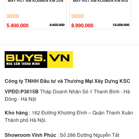
MÁY HÚT ẨM KOSMEN KM 20N
MÁY HÚT ẨM KOSMEN KM 60S
5.00
4
trên 5 dựa trên
đánh giá
5.00
4
trên 5 dựa trên
đánh giá
5.400.000
8.990.000
6.655.000
13.200.000
Công ty TNHH Đầu tư và Thương Mại Xây Dựng KSC
VPĐD:P3615B
Tháp Doanh Nhân Sô 1 Thanh Bình - Hà
Đông - Hà Nội
Kho hàng
: 162 Đường Khương Đình – Quận Thanh Xuân
Thành phố Hà Nội.
Showroom Vĩnh Phúc
: Số 286 Đường Nguyễn Tất