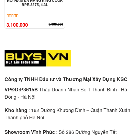
NỒI HẦM ĐA NĂNG KING COOK
BPE-3375, 4.3L
5.00
6
trên 5 dựa trên
đánh giá
3.100.000
3.900.000
Công ty TNHH Đầu tư và Thương Mại Xây Dựng KSC
VPĐD:P3615B
Tháp Doanh Nhân Sô 1 Thanh Bình - Hà
Đông - Hà Nội
Kho hàng
: 162 Đường Khương Đình – Quận Thanh Xuân
Thành phố Hà Nội.
Showroom Vĩnh Phúc
: Số 286 Đường Nguyễn Tất