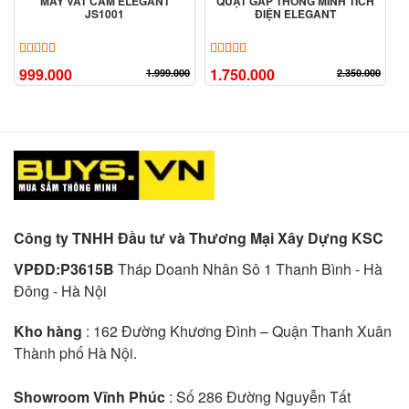
MÁY VẮT CAM ELEGANT
QUẠT GẤP THÔNG MINH TÍCH
JS1001
ĐIỆN ELEGANT
5.00
10
trên 5 dựa trên
đánh giá
5.00
6
trên 5 dựa trên
đánh giá
999.000
1.750.000
1.999.000
2.350.000
Công ty TNHH Đầu tư và Thương Mại Xây Dựng KSC
VPĐD:P3615B
Tháp Doanh Nhân Sô 1 Thanh Bình - Hà
Đông - Hà Nội
Kho hàng
: 162 Đường Khương Đình – Quận Thanh Xuân
Thành phố Hà Nội.
Showroom Vĩnh Phúc
: Số 286 Đường Nguyễn Tất