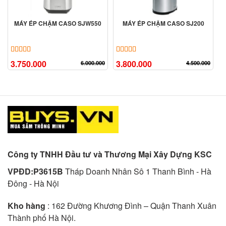
MÁY ÉP CHẬM CASO SJW550
MÁY ÉP CHẬM CASO SJ200
5.00
4
trên 5 dựa trên
đánh giá
5.00
8
trên 5 dựa trên
đánh giá
3.750.000
3.800.000
6.000.000
4.500.000
Công ty TNHH Đầu tư và Thương Mại Xây Dựng KSC
VPĐD:P3615B
Tháp Doanh Nhân Sô 1 Thanh Bình - Hà
Đông - Hà Nội
Kho hàng
: 162 Đường Khương Đình – Quận Thanh Xuân
Thành phố Hà Nội.