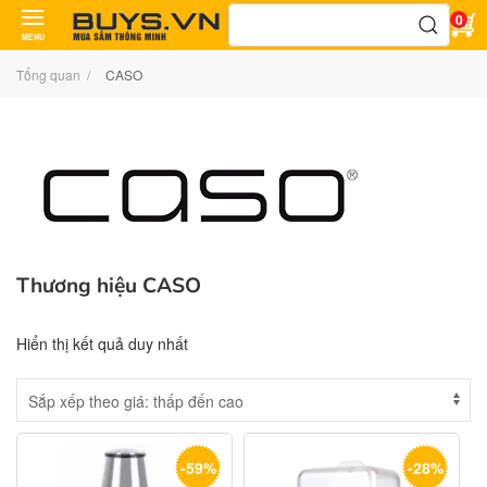
Tìm
0
kiếm:
MENU
Tổng quan
CASO
Thương hiệu CASO
Hiển thị kết quả duy nhất
-59%
-28%