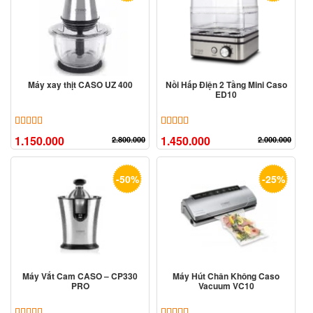
Máy xay thịt CASO UZ 400
Nồi Hấp Điện 2 Tầng Mini Caso
ED10
5.00
10
trên 5 dựa trên
đánh giá
5.00
3
trên 5 dựa trên
đánh giá
1.150.000
1.450.000
2.800.000
2.000.000
-50%
-25%
Máy Vắt Cam CASO – CP330
Máy Hút Chân Không Caso
PRO
Vacuum VC10
5.00
8
trên 5 dựa trên
đánh giá
5.00
2
trên 5 dựa trên
đánh giá