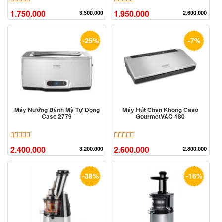
1.750.000
1.950.000
3.500.000
2.600.000
-25%
-7%
Máy Nướng Bánh Mỳ Tự Động
Máy Hút Chân Không Caso
Caso 2779
GourmetVAC 180
5.00
5
trên 5 dựa trên
đánh giá
5.00
9
trên 5 dựa trên
đánh giá
2.400.000
2.600.000
3.200.000
2.800.000
-38%
-16%