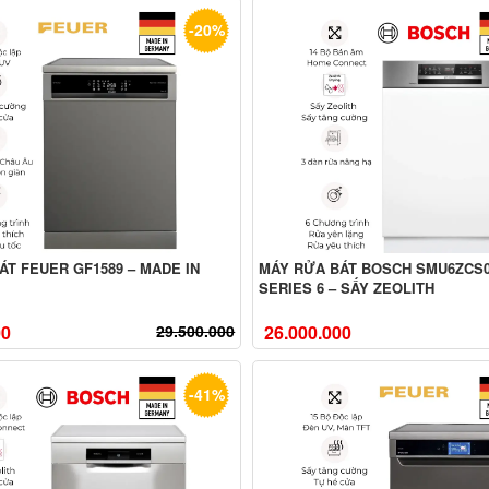
-20%
ÁT FEUER GF1589 – MADE IN
MÁY RỬA BÁT BOSCH SMU6ZCS0
SERIES 6 – SẤY ZEOLITH
00
29.500.000
26.000.000
-41%