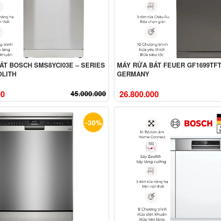
ÁT BOSCH SMS8YCI03E – SERIES
MÁY RỬA BÁT FEUER GF1699TFT
OLITH
GERMANY
00
45.000.000
26.800.000
-30%