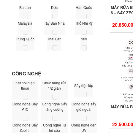
MÁY RỬA B
Ba Lan
Đức
Hàn Quốc
6 – SẤY ZE
Malaysia
Tây Ban Nha
Thổ Nhĩ Kỳ
20.850.0
Trung Quốc
Thái Lan
Italy
CÔNG NGHỆ
Kết nối điện
Chức năng rửa
Sấy độc lập
thoại
1/2 giàn
Công nghệ Sấy
Công nghệ Sấy
Công nghệ sấy
MÁY RỬA B
PTC
tăng cường
gió ngoài
22.500.0
Công nghệ Sấy
Công nghệ Tự
Công nghệ đèn
Zeolith
hé cửa
UV