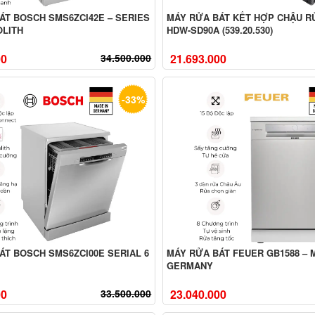
ÁT BOSCH SMS6ZCI42E – SERIES
MÁY RỬA BÁT KẾT HỢP CHẬU R
OLITH
HDW-SD90A (539.20.530)
00
34.500.000
21.693.000
-33%
ÁT BOSCH SMS6ZCI00E SERIAL 6
MÁY RỬA BÁT FEUER GB1588 – 
GERMANY
00
33.500.000
23.040.000