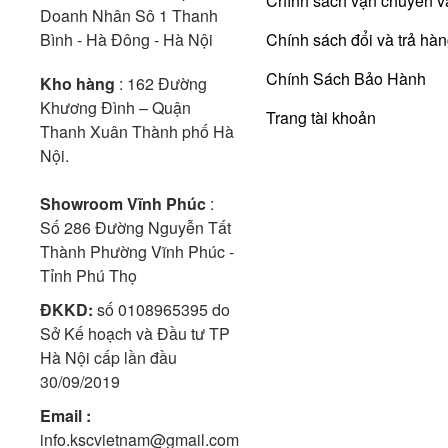
Chính sách vận chuyển v
Doanh Nhân Sô 1 Thanh
Bình - Hà Đông - Hà Nội
Chính sách đổi và trả hà
Chính Sách Bảo Hành
Kho hàng
: 162 Đường
Khương Đình – Quận
Trang tài khoản
Thanh Xuân Thành phố Hà
Nội.
Showroom Vĩnh Phúc
:
Số 286 Đường Nguyễn Tất
Thành Phường Vĩnh Phúc -
Tỉnh Phú Thọ
ĐKKD:
số 0108965395 do
Sở Kế hoạch và Đầu tư TP
Hà Nội cấp lần đầu
30/09/2019
Email :
info.kscvietnam@gmail.com