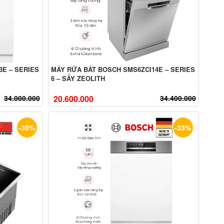
3E – SERIES
MÁY RỬA BÁT BOSCH SMS6ZCI14E – SERIES
6 – SẤY ZEOLITH
34.000.000
20.600.000
34.400.000
-30%
-33%