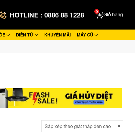
0
HOTLINE : 0886 88 1228
Giỏ hàng
ỎE
ĐIỆN TỬ
KHUYẾN MÃI
MÁY CŨ