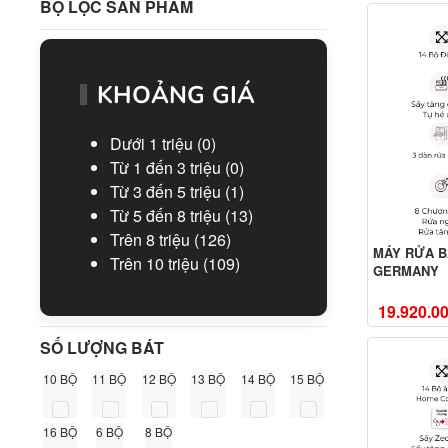
BỘ LỌC SẢN PHẨM
KHOẢNG GIÁ
Dưới 1 triệu
(0)
Từ 1 đến 3 triệu
(0)
Từ 3 đến 5 triệu
(1)
Từ 5 đến 8 triệu
(13)
Trên 8 triệu
(126)
MÁY RỬA B
Trên 10 triệu
(109)
GERMANY
19.920.0
SỐ LƯỢNG BÁT
10 BỘ
11 BỘ
12 BỘ
13 BỘ
14 BỘ
15 BỘ
16 BỘ
6 BỘ
8 BỘ