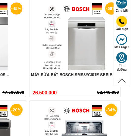
-45%
-58%
Zalo MB
Gọi điện
Messager
Tìm
đường
0S –
MÁY RỬA BÁT BOSCH SMS8YCI01E SERIE 8
47.500.000
26.500.000
62.440.000
-20%
-34%