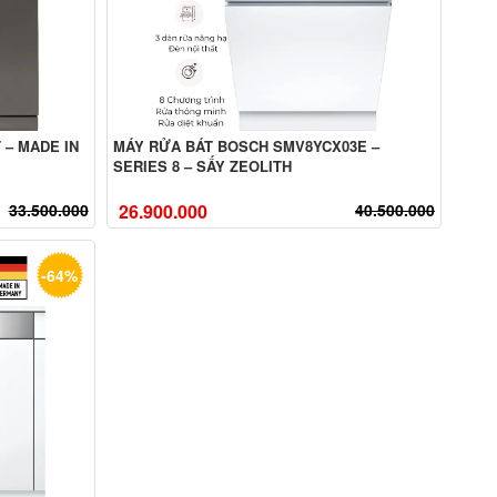
 – MADE IN
MÁY RỬA BÁT BOSCH SMV8YCX03E –
SERIES 8 – SẤY ZEOLITH
33.500.000
26.900.000
40.500.000
-64%