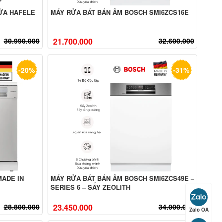
ỬA HAFELE
MÁY RỬA BÁT BÁN ÂM BOSCH SMI6ZCS16E
30.990.000
21.700.000
32.600.000
-20%
-31%
MADE IN
MÁY RỬA BÁT BÁN ÂM BOSCH SMI6ZCS49E –
SERIES 6 – SẤY ZEOLITH
28.800.000
23.450.000
34.000.000
Zalo OA