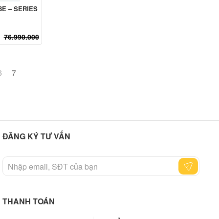
E – SERIES
76.990.000
6
7
ĐĂNG KÝ TƯ VẤN
THANH TOÁN