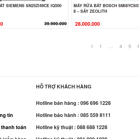
ÁT SIEMENS SN25ZI49CE IQ500
MÁY RỬA BÁT BOSCH SMI8YCS03
8 – SẤY ZEOLITH
00
39.900.000
28.000.000
1
…
4
5
HỖ TRỢ KHÁCH HÀNG
Hotline bán hàng :
096 696 1228
ng tin
Hotline bảo hành :
085 559 8111
 thanh toán
Hotline kỹ thuật :
088 688 1228