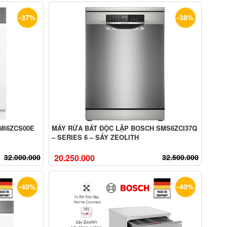
-37%
-38%
MI6ZCS00E
MÁY RỬA BÁT ĐỘC LẬP BOSCH SMS6ZCI37Q
– SERIES 6 – SẤY ZEOLITH
32.000.000
20.250.000
32.500.000
-40%
-40%