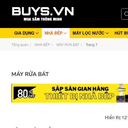
GIA DỤNG
NHÀ BẾP
MÁY LỌC NƯỚC
HÚT B
Tổng quan
NHÀ BẾP
MÁY RỬA BÁT
Trang 7
MÁY RỬA BÁT
Hiển thị 1