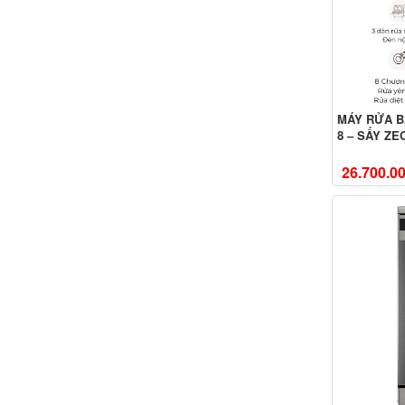
MÁY RỬA B
8 – SẤY ZE
26.700.0