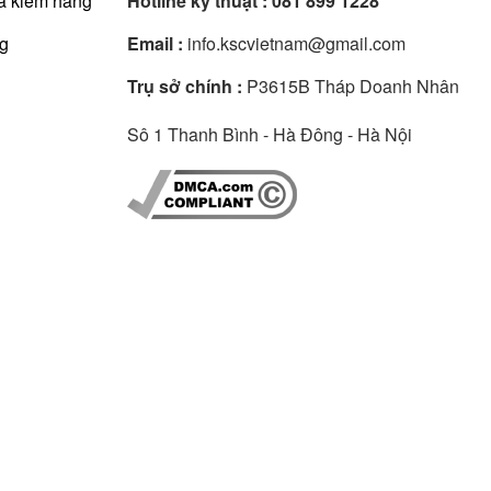
à kiểm hàng
Hotline kỹ thuật :
081 899 1228
ng
Email :
info.kscvietnam@gmail.com
Trụ sở chính :
P3615B Tháp Doanh Nhân
Sô 1 Thanh Bình - Hà Đông - Hà Nội