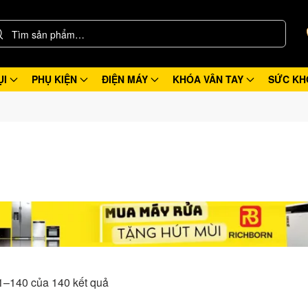
ỤI
PHỤ KIỆN
ĐIỆN MÁY
KHÓA VÂN TAY
SỨC KH
21–140 của 140 kết quả